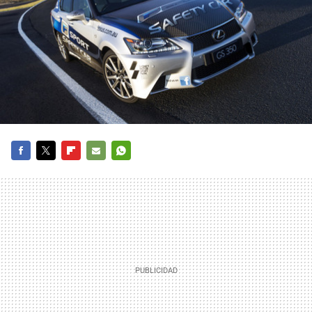
FACEBOOK
TWITTER
FLIPBOARD
E-
WHATSAPP
MAIL