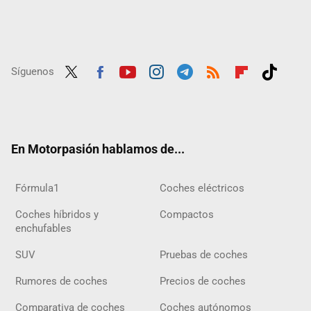
Síguenos
Twit
Fac
Yout
Inst
Tele
RSS
Flip
Tikt
ter
ebo
ube
agra
gra
boar
ok
ok
m
m
d
En Motorpasión hablamos de...
Fórmula1
Coches eléctricos
Coches híbridos y
Compactos
enchufables
SUV
Pruebas de coches
Rumores de coches
Precios de coches
Comparativa de coches
Coches autónomos