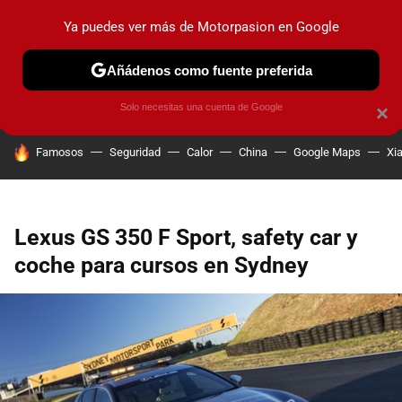
Ya puedes ver más de Motorpasion en Google
PRUEBAS
COCHES ELÉCTRICOS
OBSERVATORIO
F1
Añádenos como fuente preferida
Solo necesitas una cuenta de Google
×
HOY SE HABLA DE
Famosos
Seguridad
Calor
China
Google Maps
Xi
Lexus GS 350 F Sport, safety car y
coche para cursos en Sydney