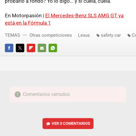
probarlo a fondo? Yo lo digo... y si cuela, cuela.
En Motorpasión |
El Mercedes-Benz SLS AMG GT ya
está en la Fórmula 1
TEMAS
Otras competiciones
Lexus
safety car
C
FACEBOOK
TWITTER
FLIPBOARD
E-
WHATSAPP
MAIL
Comentarios cerrados
VER
3 COMENTARIOS