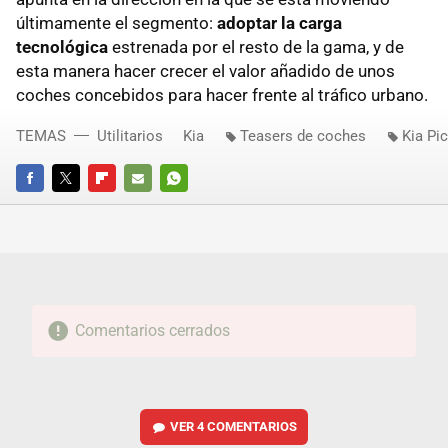
últimamente el segmento:
adoptar la carga
tecnológica
estrenada por el resto de la gama, y de
esta manera hacer crecer el valor añadido de unos
coches concebidos para hacer frente al tráfico urbano.
TEMAS
Utilitarios
Kia
Teasers de coches
Kia Pi
FACEBOOK
TWITTER
FLIPBOARD
E-
WHATSAPP
MAIL
Comentarios cerrados
VER
4 COMENTARIOS