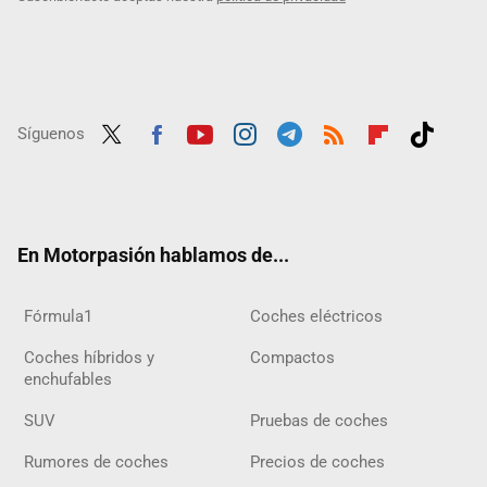
Síguenos
Twit
Fac
Yout
Inst
Tele
RSS
Flip
Tikt
ter
ebo
ube
agra
gra
boar
ok
ok
m
m
d
En Motorpasión hablamos de...
Fórmula1
Coches eléctricos
Coches híbridos y
Compactos
enchufables
SUV
Pruebas de coches
Rumores de coches
Precios de coches