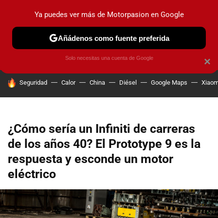
Ya puedes ver más de Motorpasion en Google
PRUEBAS
COCHES ELÉCTRICOS
OBSERVATORIO
F1
Añádenos como fuente preferida
Solo necesitas una cuenta de Google
×
HOY SE HABLA DE
Seguridad
Calor
China
Diésel
Google Maps
Xiaom
¿Cómo sería un Infiniti de carreras
de los años 40? El Prototype 9 es la
respuesta y esconde un motor
eléctrico