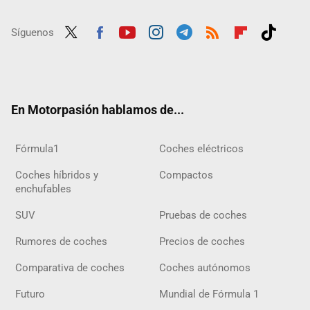
Síguenos
Twit
Fac
Yout
Inst
Tele
RSS
Flip
Tikt
ter
ebo
ube
agra
gra
boar
ok
ok
m
m
d
En Motorpasión hablamos de...
Fórmula1
Coches eléctricos
Coches híbridos y
Compactos
enchufables
SUV
Pruebas de coches
Rumores de coches
Precios de coches
Comparativa de coches
Coches autónomos
Futuro
Mundial de Fórmula 1