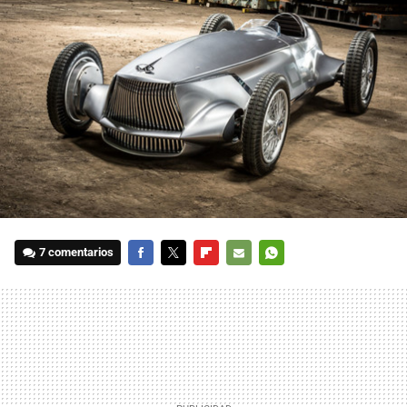
7 comentarios
FACEBOOK
TWITTER
FLIPBOARD
E-
WHATSAPP
MAIL