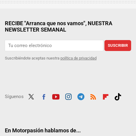
RECIBE "Arranca que nos vamos", NUESTRA
NEWSLETTER SEMANAL
SUSCRIBIR
Suscribiéndote aceptas nuestra
política de privacidad
Síguenos
Twit
Fac
Yout
Inst
Tele
RSS
Flip
Tikt
ter
ebo
ube
agra
gra
boar
ok
ok
m
m
d
En Motorpasión hablamos de...