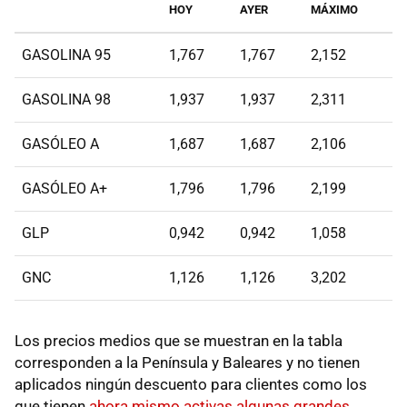
HOY
AYER
MÁXIMO
GASOLINA 95
1,767
1,767
2,152
GASOLINA 98
1,937
1,937
2,311
GASÓLEO A
1,687
1,687
2,106
GASÓLEO A+
1,796
1,796
2,199
GLP
0,942
0,942
1,058
GNC
1,126
1,126
3,202
Los precios medios que se muestran en la tabla
corresponden a la Península y Baleares y no tienen
aplicados ningún descuento para clientes como los
que tienen
ahora mismo activas algunas grandes