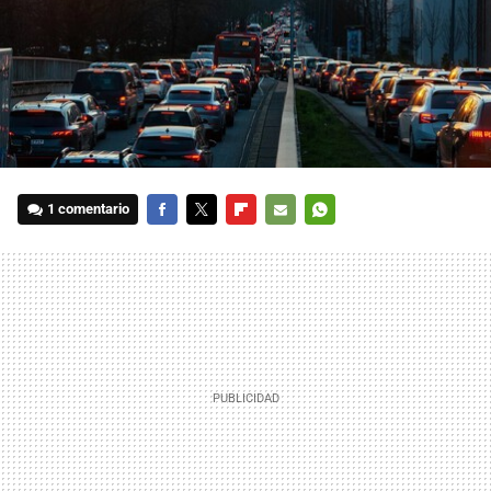
1 comentario
FACEBOOK
TWITTER
FLIPBOARD
E-
WHATSAPP
MAIL