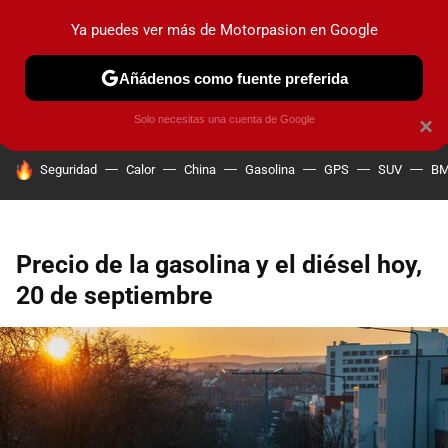
Ya puedes ver más de Motorpasion en Google
PRUEBAS
COCHES ELÉCTRICOS
OBSERVATORIO
F1
Añádenos como fuente preferida
Solo necesitas una cuenta de Google
×
HOY SE HABLA DE
Seguridad
Calor
China
Gasolina
GPS
SUV
B
Precio de la gasolina y el diésel hoy,
20 de septiembre