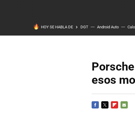
HOY SE HABLA DE
DGT
Android Auto
Calo
Porsche 
esos mo
FACEBOOK
TWITTER
FLIPBOARD
E-
MAIL