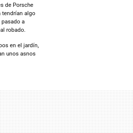
es de Porsche
 tendrían algo
n pasado a
ial robado.
pos en el jardín,
eran unos asnos