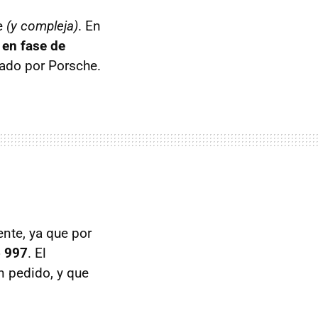
le
(y compleja)
. En
 en fase de
iado por Porsche.
nte, ya que por
 997
. El
n pedido, y que