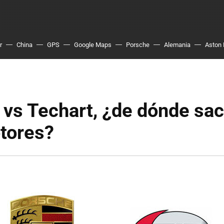
r
China
GPS
Google Maps
Porsche
Alemania
Aston 
vs Techart, ¿de dónde sa
tores?