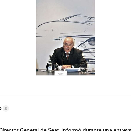
o
 Director General de Seat, informó durante una entrevs