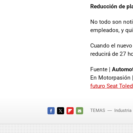
Reducción de pla
No todo son notic
empleados, y qui
Cuando el nuevo 
reducirá de 27 ho
Fuente |
Automot
En Motorpasión 
futuro Seat Tole
TEMAS
Industria
FACEBOOK
TWITTER
FLIPBOARD
E-
MAIL