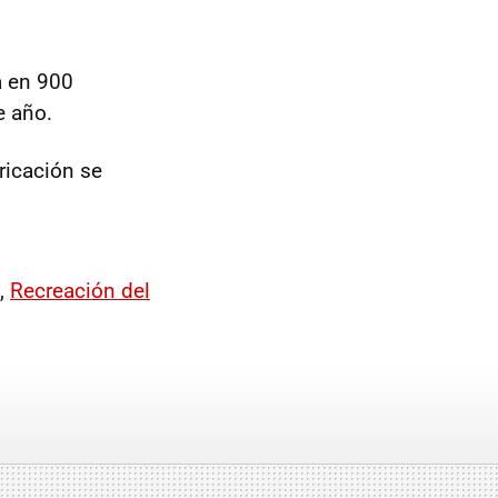
a en 900
e año.
ricación se
,
Recreación del