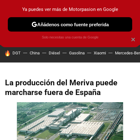
Ya puedes ver más de Motorpasion en Google
PRUEBAS
COCHES ELÉCTRICOS
OBSERVATORIO
F1
Añádenos como fuente preferida
Solo necesitas una cuenta de Google
×
HOY SE HABLA DE
DGT
China
Diésel
Gasolina
Xiaomi
Mercedes-Be
La producción del Meriva puede
marcharse fuera de España