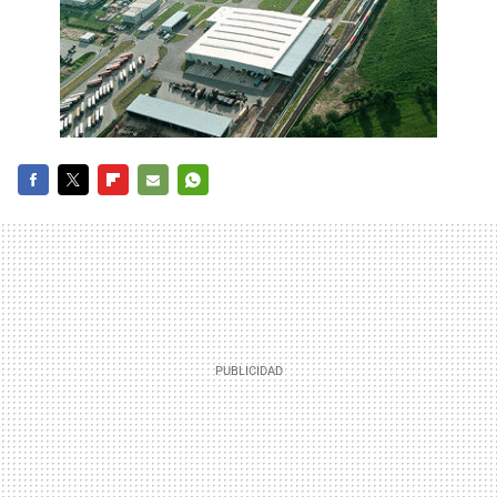
FACEBOOK
TWITTER
FLIPBOARD
E-
WHATSAPP
MAIL