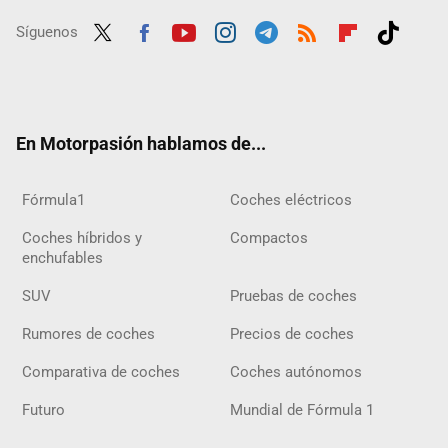
Síguenos
Twit
Fac
Yout
Inst
Tele
RSS
Flip
Tikt
ter
ebo
ube
agra
gra
boar
ok
ok
m
m
d
En Motorpasión hablamos de...
Fórmula1
Coches eléctricos
Coches híbridos y
Compactos
enchufables
SUV
Pruebas de coches
Rumores de coches
Precios de coches
Comparativa de coches
Coches autónomos
Futuro
Mundial de Fórmula 1