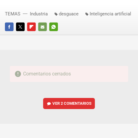
TEMAS
Industria
desguace
Inteligencia artificial
FACEBOOK
TWITTER
FLIPBOARD
E-
WHATSAPP
MAIL
Comentarios cerrados
VER
2 COMENTARIOS