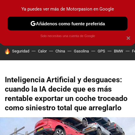
Ya puedes ver más de Motorpasion en Google
PRUEBAS
COCHES ELÉCTRICOS
OBSERVATORIO
F1
Añádenos como fuente preferida
Solo necesitas una cuenta de Google
×
HOY SE HABLA DE
Seguridad
Calor
China
Gasolina
GPS
BMW
F
Inteligencia Artificial y desguaces:
cuando la IA decide que es más
rentable exportar un coche troceado
como siniestro total que arreglarlo