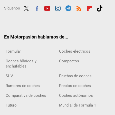
Síguenos
Twit
Fac
Yout
Inst
Tele
RSS
Flip
Tikt
ter
ebo
ube
agra
gra
boar
ok
ok
m
m
d
En Motorpasión hablamos de...
Fórmula1
Coches eléctricos
Coches híbridos y
Compactos
enchufables
SUV
Pruebas de coches
Rumores de coches
Precios de coches
Comparativa de coches
Coches autónomos
Futuro
Mundial de Fórmula 1