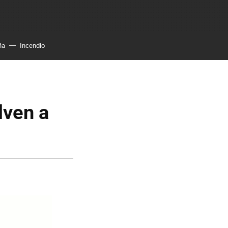
ña
Incendio
lven a