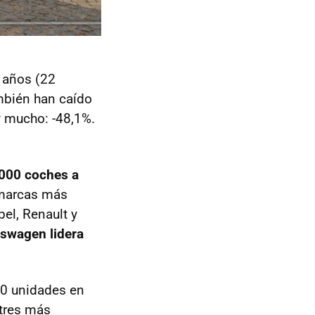
 años (22
mbién han caído
y mucho: -48,1%.
000 coches a
 marcas más
pel, Renault y
swagen lidera
0 unidades en
 tres más