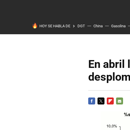
HOY SE HABLA DE
DGT
China
Gasolina
En abril
desplom
FACEBOOK
TWITTER
FLIPBOARD
E-
MAIL