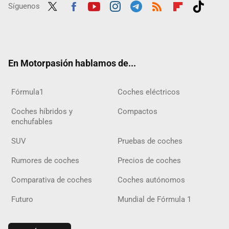
Síguenos
Twit
Fac
Yout
Inst
Tele
RSS
Flip
Tikt
ter
ebo
ube
agra
gra
boar
ok
ok
m
m
d
En Motorpasión hablamos de...
Fórmula1
Coches eléctricos
Coches híbridos y
Compactos
enchufables
SUV
Pruebas de coches
Rumores de coches
Precios de coches
Comparativa de coches
Coches autónomos
Futuro
Mundial de Fórmula 1