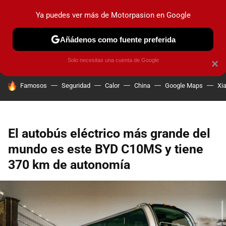
Ya puedes ver más de Motorpasion en Google
PRUEBAS
COCHES ELÉCTRICOS
OBSERVATORIO
F1
Añádenos como fuente preferida
Solo necesitas una cuenta de Google
×
HOY SE HABLA DE
Famosos
Seguridad
Calor
China
Google Maps
Xi
El autobús eléctrico más grande del
mundo es este BYD C10MS y tiene
370 km de autonomía