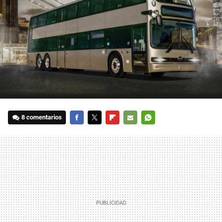
8 comentarios
FACEBOOK
TWITTER
FLIPBOARD
E-
WHATSAPP
MAIL