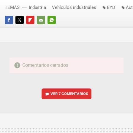
TEMAS
Industria
Vehículos industriales
BYD
Aut
FACEBOOK
TWITTER
FLIPBOARD
E-
WHATSAPP
MAIL
Comentarios cerrados
VER
7 COMENTARIOS