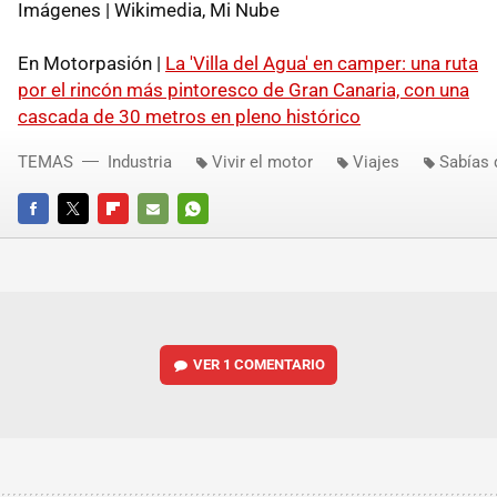
Imágenes | Wikimedia, Mi Nube
En Motorpasión |
La 'Villa del Agua' en camper: una ruta
por el rincón más pintoresco de Gran Canaria, con una
cascada de 30 metros en pleno histórico
TEMAS
Industria
Vivir el motor
Viajes
Sabías 
FACEBOOK
TWITTER
FLIPBOARD
E-
WHATSAPP
MAIL
VER
1 COMENTARIO