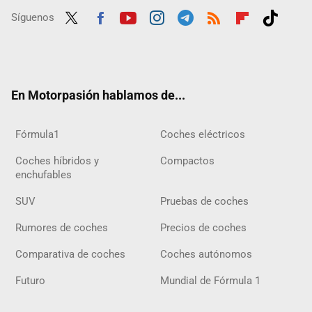
Síguenos
Twit
Fac
Yout
Inst
Tele
RSS
Flip
Tikt
ter
ebo
ube
agra
gra
boar
ok
ok
m
m
d
En Motorpasión hablamos de...
Fórmula1
Coches eléctricos
Coches híbridos y
Compactos
enchufables
SUV
Pruebas de coches
Rumores de coches
Precios de coches
Comparativa de coches
Coches autónomos
Futuro
Mundial de Fórmula 1