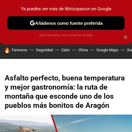
Ya puedes ver más de Motorpasion en Google
PRUEBAS
COCHES ELÉCTRICOS
OBSERVATORIO
F1
Añádenos como fuente preferida
Solo necesitas una cuenta de Google
×
HOY SE HABLA DE
Famosos
Seguridad
Calor
China
Google Maps
Xi
Asfalto perfecto, buena temperatura
y mejor gastronomía: la ruta de
montaña que esconde uno de los
pueblos más bonitos de Aragón