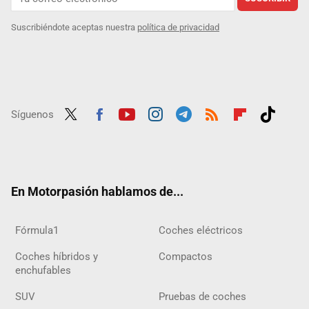
Suscribiéndote aceptas nuestra
política de privacidad
Síguenos
Twit
Fac
Yout
Inst
Tele
RSS
Flip
Tikt
ter
ebo
ube
agra
gra
boar
ok
ok
m
m
d
En Motorpasión hablamos de...
Fórmula1
Coches eléctricos
Coches híbridos y
Compactos
enchufables
SUV
Pruebas de coches