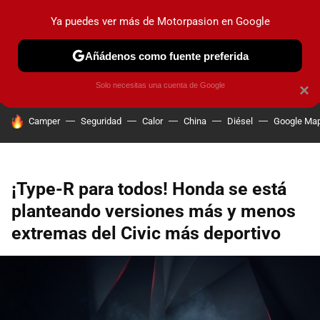
Ya puedes ver más de Motorpasion en Google
PRUEBAS
COCHES ELÉCTRICOS
OBSERVATORIO
F1
Añádenos como fuente preferida
Solo necesitas una cuenta de Google
×
HOY SE HABLA DE
Camper
Seguridad
Calor
China
Diésel
Google Ma
¡Type-R para todos! Honda se está
planteando versiones más y menos
extremas del Civic más deportivo