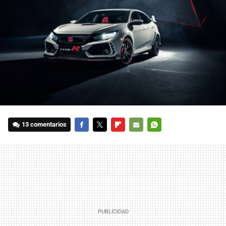
13 comentarios
FACEBOOK
TWITTER
FLIPBOARD
E-
WHATSAPP
MAIL