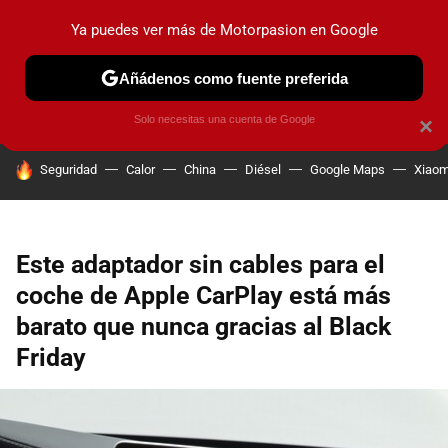
Ya puedes ver más de Motorpasion en Google
PRUEBAS
COCHES ELÉCTRICOS
OBSERVATORIO
F1
Añádenos como fuente preferida
Solo necesitas una cuenta de Google
×
HOY SE HABLA DE
Seguridad
Calor
China
Diésel
Google Maps
Xiaom
Este adaptador sin cables para el
coche de Apple CarPlay está más
barato que nunca gracias al Black
Friday