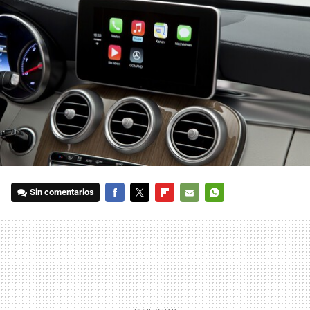
Sin comentarios
FACEBOOK
TWITTER
FLIPBOARD
E-
WHATSAPP
MAIL