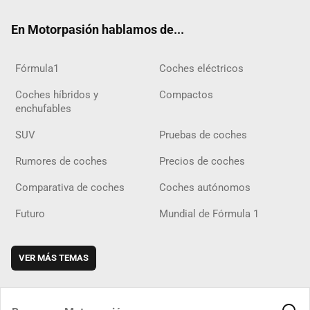
ok
m
m
d
En Motorpasión hablamos de...
Fórmula1
Coches eléctricos
Coches híbridos y
Compactos
enchufables
SUV
Pruebas de coches
Rumores de coches
Precios de coches
Comparativa de coches
Coches autónomos
Futuro
Mundial de Fórmula 1
VER MÁS TEMAS