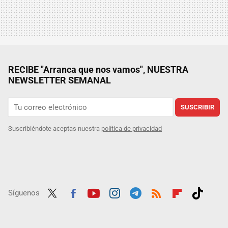
RECIBE "Arranca que nos vamos", NUESTRA
NEWSLETTER SEMANAL
SUSCRIBIR
Suscribiéndote aceptas nuestra
política de privacidad
Síguenos
Twit
Fac
Yout
Inst
Tele
RSS
Flip
Tikt
ter
ebo
ube
agra
gra
boar
ok