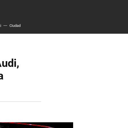
i
Ciudad
udi,
a