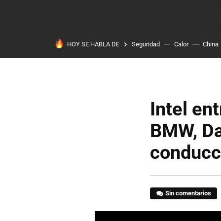
HOY SE HABLA DE
Seguridad
Calor
China
Intel en
BMW, Da
conducc
Sin comentarios