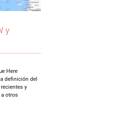
W y
que Here
a definición del
recientes y
 a otros