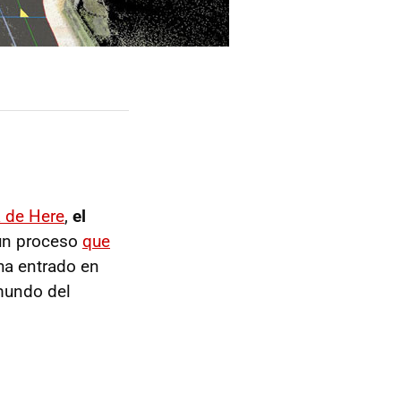
a de Here
,
el
 un proceso
que
a entrado en
mundo del