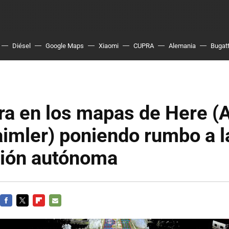
Diésel
Google Maps
Xiaomi
CUPRA
Alemania
Bugatt
tra en los mapas de Here (A
imler) poniendo rumbo a l
ión autónoma
FACEBOOK
TWITTER
FLIPBOARD
E-
MAIL