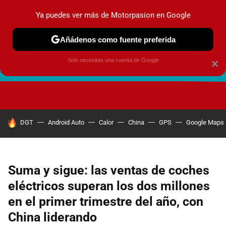
Ya puedes ver más de Motorpasion en Google
Añádenos como fuente preferida
Solo necesitas una cuenta de Google
×
FUTURO URBANO
EN MOVIMIENTO
ENERGÍA
SEGURI
HOY SE HABLA DE
DGT
Android Auto
Calor
China
GPS
Google Maps
Suma y sigue: las ventas de coches
eléctricos superan los dos millones
en el primer trimestre del año, con
China liderando