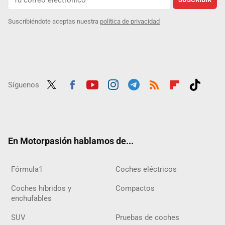
Suscribiéndote aceptas nuestra
política de privacidad
Síguenos
Twit
Fac
Yout
Inst
Tele
RSS
Flip
Tikt
ter
ebo
ube
agra
gra
boar
ok
ok
m
m
d
En Motorpasión hablamos de...
Fórmula1
Coches eléctricos
Coches híbridos y
Compactos
enchufables
SUV
Pruebas de coches