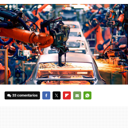
33 comentarios
FACEBOOK
TWITTER
FLIPBOARD
E-
WHATSAPP
MAIL