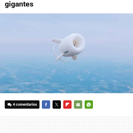
gigantes
4 comentarios
FACEBOOK
TWITTER
FLIPBOARD
E-
WHATSAPP
MAIL