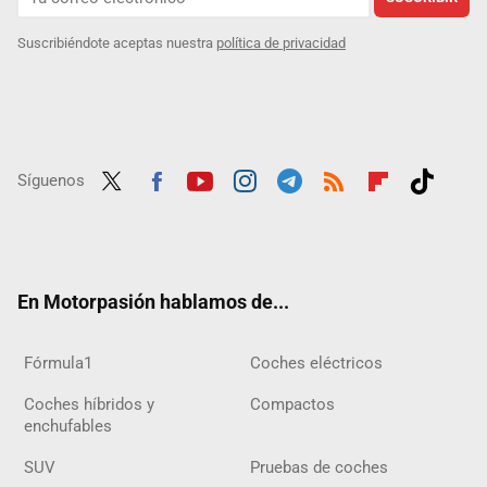
Suscribiéndote aceptas nuestra
política de privacidad
Síguenos
Twit
Fac
Yout
Inst
Tele
RSS
Flip
Tikt
ter
ebo
ube
agra
gra
boar
ok
ok
m
m
d
En Motorpasión hablamos de...
Fórmula1
Coches eléctricos
Coches híbridos y
Compactos
enchufables
SUV
Pruebas de coches