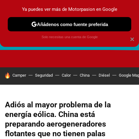
Ya puedes ver más de Motorpasion en Google
Añádenos como fuente preferida
Solo necesitas una cuenta de Google
×
FUTURO URBANO
EN MOVIMIENTO
ENERGÍA
SEGURI
HOY SE HABLA DE
Camper
Seguridad
Calor
China
Diésel
Google Ma
Adiós al mayor problema de la
energía eólica. China está
preparando aerogeneradores
flotantes que no tienen palas