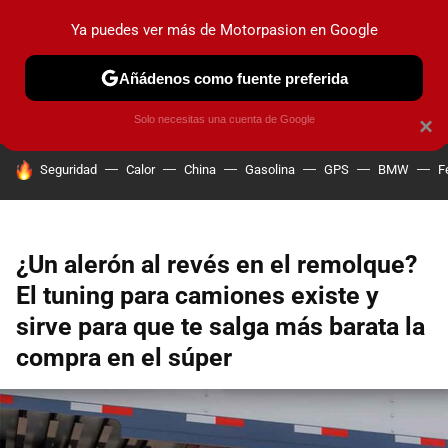
Ya puedes ver más de Motorpasion en Google
PRUEBAS
COCHES ELÉCTRICOS
OBSERVATORIO
F1
Añádenos como fuente preferida
Solo necesitas una cuenta de Google
×
HOY SE HABLA DE
Seguridad
Calor
China
Gasolina
GPS
BMW
F
¿Un alerón al revés en el remolque?
El tuning para camiones existe y
sirve para que te salga más barata la
compra en el súper