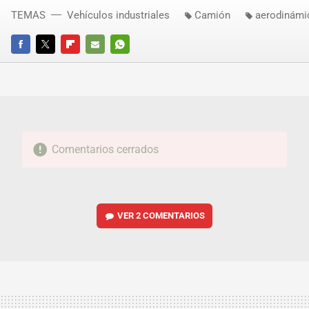
TEMAS
Vehículos industriales
Camión
aerodinámi
FACEBOOK
TWITTER
FLIPBOARD
E-
WHATSAPP
MAIL
Comentarios cerrados
VER
2 COMENTARIOS