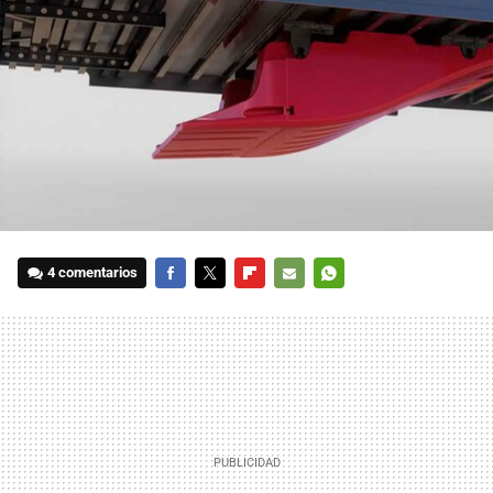
4 comentarios
FACEBOOK
TWITTER
FLIPBOARD
E-
WHATSAPP
MAIL