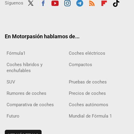
Síguenos
Twit
Fac
Yout
Inst
Tele
RSS
Flip
Tikt
ter
ebo
ube
agra
gra
boar
ok
ok
m
m
d
En Motorpasión hablamos de...
Fórmula1
Coches eléctricos
Coches híbridos y
Compactos
enchufables
SUV
Pruebas de coches
Rumores de coches
Precios de coches
Comparativa de coches
Coches autónomos
Futuro
Mundial de Fórmula 1