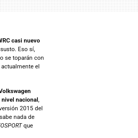
 WRC casi nuevo
susto. Eso sí,
go se toparán con
e actualmente el
Volkswagen
 nivel nacional
,
versión 2015 del
 sabe nada de
TOSPORT
que