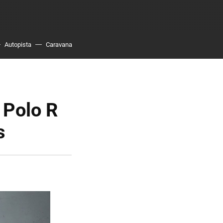
Autopista
Caravana
 Polo R
s