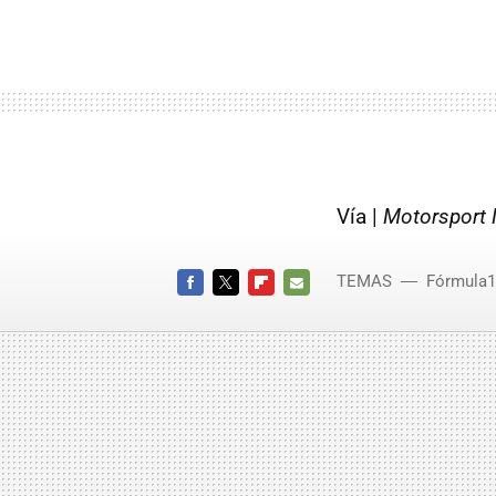
Vía |
Motorsport
TEMAS
Fórmula1
FACEBOOK
TWITTER
FLIPBOARD
E-
MAIL