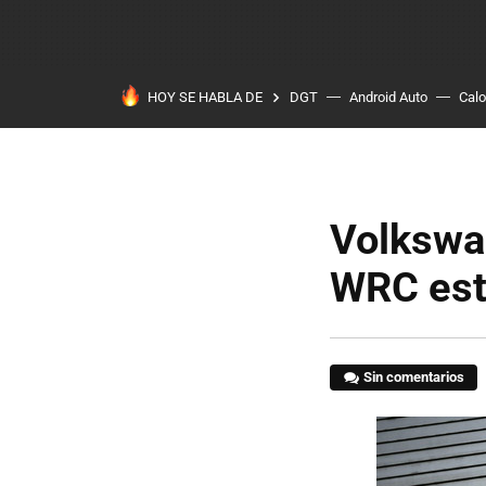
HOY SE HABLA DE
DGT
Android Auto
Calo
Volkswa
WRC este
Sin comentarios