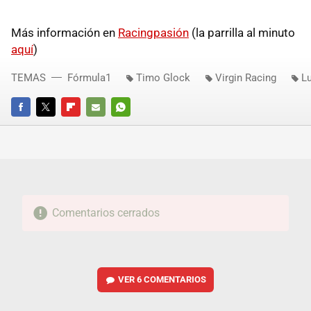
Más información en
Racingpasión
(la parrilla al minuto
aquí
)
TEMAS
Fórmula1
Timo Glock
Virgin Racing
Lu
FACEBOOK
TWITTER
FLIPBOARD
E-
WHATSAPP
MAIL
Comentarios cerrados
VER
6 COMENTARIOS