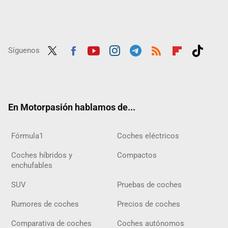
Síguenos
Twit
Fac
Yout
Inst
Tele
RSS
Flip
Tikt
ter
ebo
ube
agra
gra
boar
ok
ok
m
m
d
En Motorpasión hablamos de...
Fórmula1
Coches eléctricos
Coches híbridos y
Compactos
enchufables
SUV
Pruebas de coches
Rumores de coches
Precios de coches
Comparativa de coches
Coches autónomos