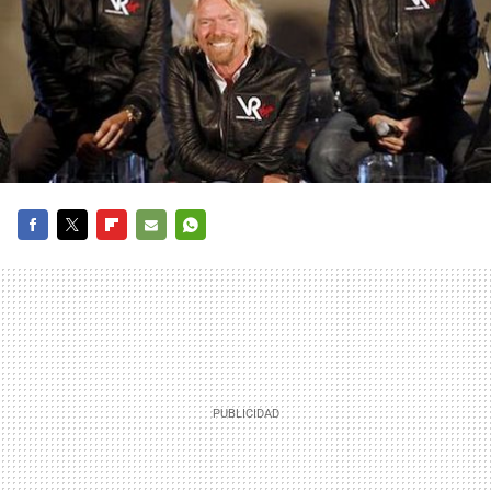
FACEBOOK
TWITTER
FLIPBOARD
E-
WHATSAPP
MAIL