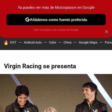
Ya puedes ver más de Motorpasion en Google
PRUEBAS
COCHES ELÉCTRICOS
OBSERVATORIO
F1
Añádenos como fuente preferida
Solo necesitas una cuenta de Google
×
HOY SE HABLA DE
DGT
Android Auto
Calor
China
Google Maps
Pors
Virgin Racing se presenta