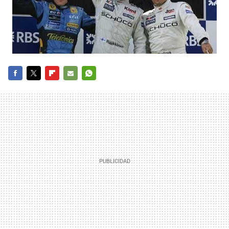
FACEBOOK
TWITTER
FLIPBOARD
E-
WHATSAPP
MAIL