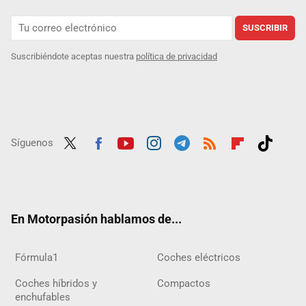
SUSCRIBIR
Suscribiéndote aceptas nuestra
política de privacidad
Síguenos
Twit
Fac
Yout
Inst
Tele
RSS
Flip
Tikt
ter
ebo
ube
agra
gra
boar
ok
ok
m
m
d
En Motorpasión hablamos de...
Fórmula1
Coches eléctricos
Coches híbridos y
Compactos
enchufables