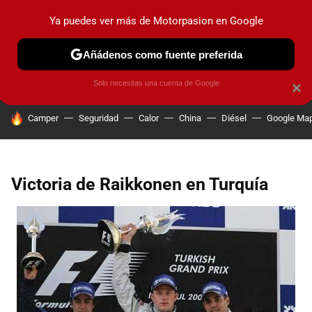
Ya puedes ver más de Motorpasion en Google
PRUEBAS
COCHES ELÉCTRICOS
OBSERVATORIO
F1
Añádenos como fuente preferida
Solo necesitas una cuenta de Google
×
HOY SE HABLA DE
Camper
Seguridad
Calor
China
Diésel
Google Ma
Victoria de Raikkonen en Turquía