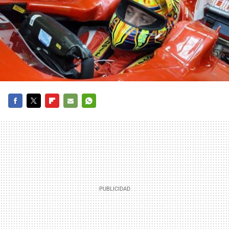
FACEBOOK
TWITTER
FLIPBOARD
E-
WHATSAPP
MAIL