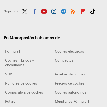
Síguenos
Twit
Fac
Yout
Inst
Tele
RSS
Flip
Tikt
ter
ebo
ube
agra
gra
boar
ok
ok
m
m
d
En Motorpasión hablamos de...
Fórmula1
Coches eléctricos
Coches híbridos y
Compactos
enchufables
SUV
Pruebas de coches
Rumores de coches
Precios de coches
Comparativa de coches
Coches autónomos
Futuro
Mundial de Fórmula 1