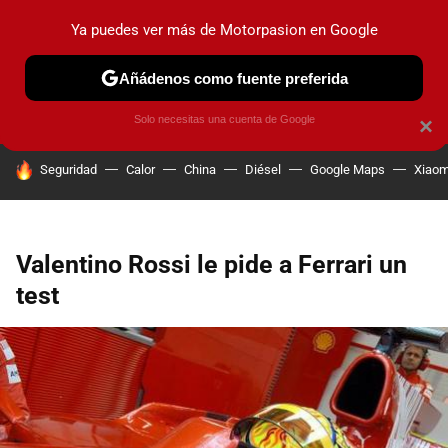
Ya puedes ver más de Motorpasion en Google
PRUEBAS
COCHES ELÉCTRICOS
OBSERVATORIO
F1
Añádenos como fuente preferida
Solo necesitas una cuenta de Google
×
HOY SE HABLA DE
Seguridad
Calor
China
Diésel
Google Maps
Xiaom
Valentino Rossi le pide a Ferrari un
test