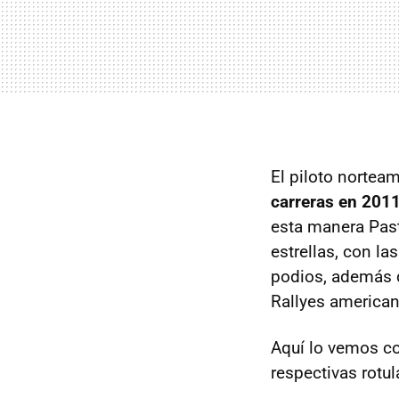
El piloto nortea
carreras en 201
esta manera Past
estrellas, con l
podios, además d
Rallyes american
Aquí lo vemos co
respectivas rotu