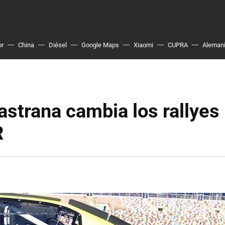
or
China
Diésel
Google Maps
Xiaomi
CUPRA
Aleman
astrana cambia los rallyes 
R