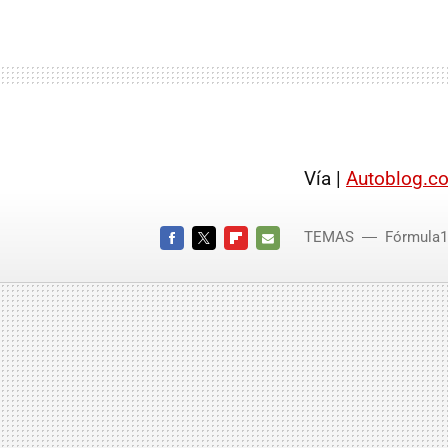
Vía |
Autoblog.c
TEMAS
Fórmula1
FACEBOOK
TWITTER
FLIPBOARD
E-
MAIL