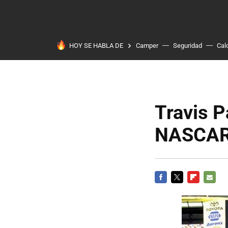
HOY SE HABLA DE
Camper
Seguridad
Cal
Travis P
NASCA
FACEBOOK
TWITTER
FLIPBOARD
E-
MAIL