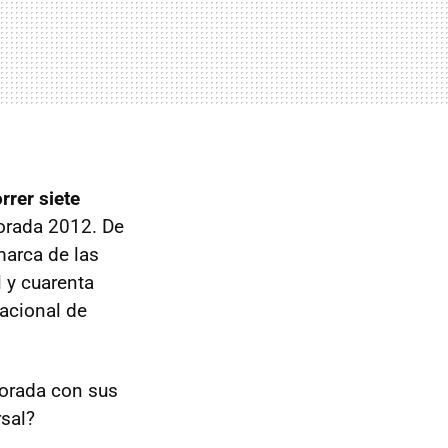
rrer siete
orada 2012. De
marca de las
 y cuarenta
acional de
corada con sus
rsal?