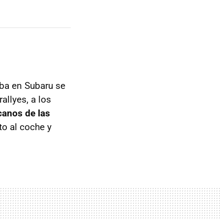
aba en Subaru se
allyes, a los
canos de las
to al coche y