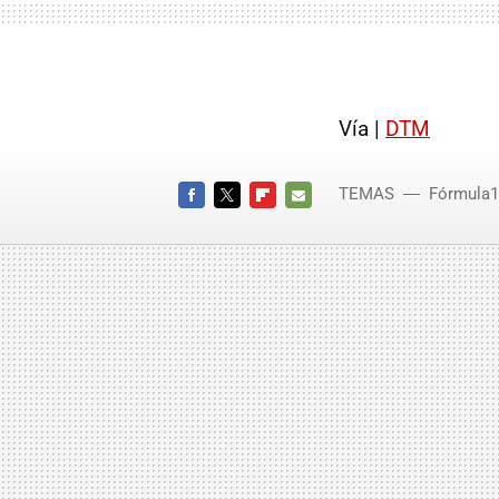
Vía |
DTM
TEMAS
Fórmula1
FACEBOOK
TWITTER
FLIPBOARD
E-
MAIL