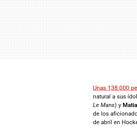
Unas 138.000 p
natural a sus ído
Le Mans
) y
Mati
de los aficionad
de abril en Hock