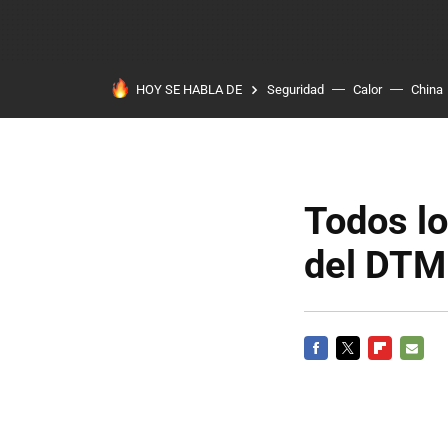
HOY SE HABLA DE
Seguridad
Calor
China
Todos lo
del DTM
FACEBOOK
TWITTER
FLIPBOARD
E-
MAIL