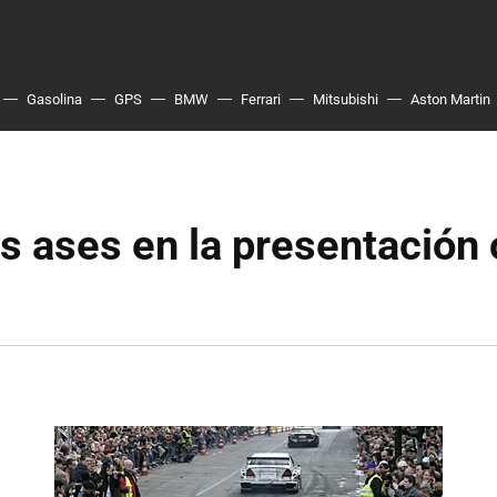
Gasolina
GPS
BMW
Ferrari
Mitsubishi
Aston Martin
s ases en la presentación o