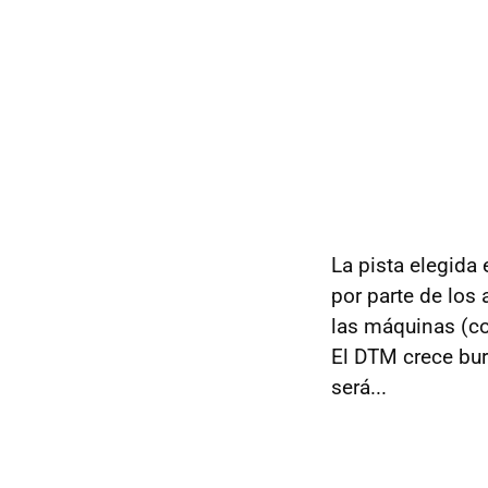
La pista elegida
por parte de los
las máquinas (co
El DTM crece burr
será...