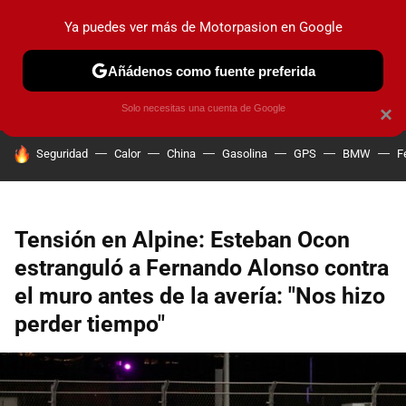
Ya puedes ver más de Motorpasion en Google
PRUEBAS
COCHES ELÉCTRICOS
OBSERVATORIO
F1
Añádenos como fuente preferida
Solo necesitas una cuenta de Google
×
HOY SE HABLA DE
Seguridad
Calor
China
Gasolina
GPS
BMW
F
Tensión en Alpine: Esteban Ocon
estranguló a Fernando Alonso contra
el muro antes de la avería: "Nos hizo
perder tiempo"