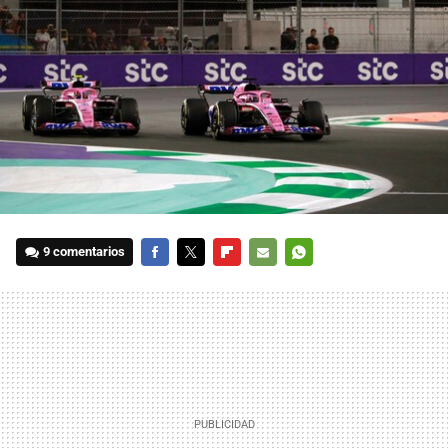
9 comentarios
FACEBOOK
TWITTER
FLIPBOARD
E-
WHATSAPP
MAIL