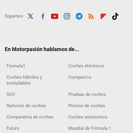
Síguenos
Twit
Fac
Yout
Inst
Tele
RSS
Flip
Tikt
ter
ebo
ube
agra
gra
boar
ok
ok
m
m
d
En Motorpasión hablamos de...
Fórmula1
Coches eléctricos
Coches híbridos y
Compactos
enchufables
SUV
Pruebas de coches
Rumores de coches
Precios de coches
Comparativa de coches
Coches autónomos
Futuro
Mundial de Fórmula 1