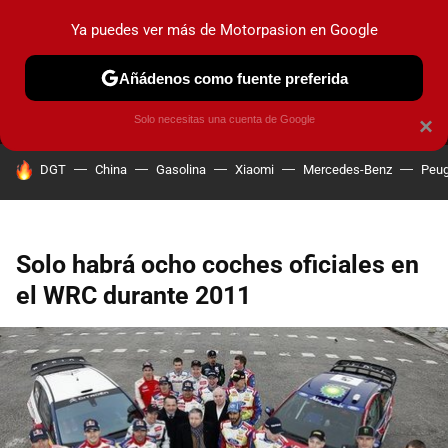
Ya puedes ver más de Motorpasion en Google
MENÚ
NUEVO
Añádenos como fuente preferida
PRUEBAS
COCHES ELÉCTRICOS
OBSERVATORIO
F1
Solo necesitas una cuenta de Google
×
HOY SE HABLA DE
DGT
China
Gasolina
Xiaomi
Mercedes-Benz
Peug
Solo habrá ocho coches oficiales en
el WRC durante 2011