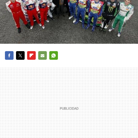
FACEBOOK
TWITTER
FLIPBOARD
E-
WHATSAPP
MAIL