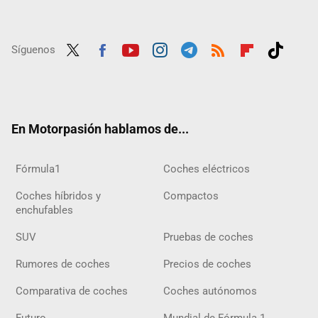
Síguenos
Twit
Fac
Yout
Inst
Tele
RSS
Flip
Tikt
ter
ebo
ube
agra
gra
boar
ok
ok
m
m
d
En Motorpasión hablamos de...
Fórmula1
Coches eléctricos
Coches híbridos y
Compactos
enchufables
SUV
Pruebas de coches
Rumores de coches
Precios de coches
Comparativa de coches
Coches autónomos