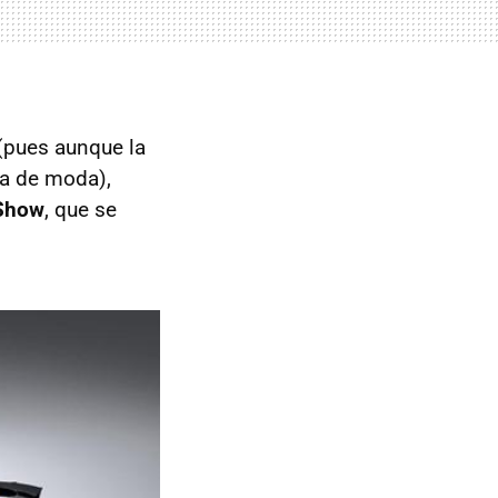
(pues aunque la
ta de moda),
 Show
, que se