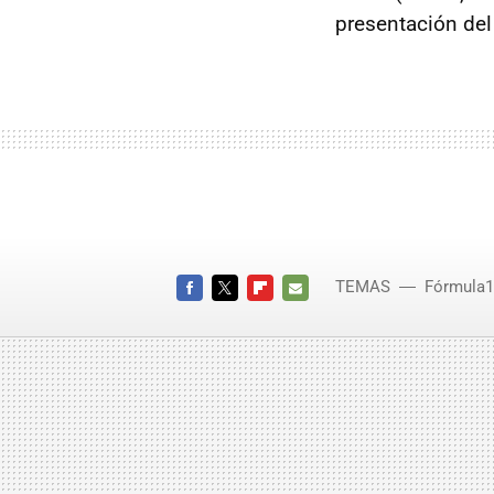
presentación del
TEMAS
Fórmula1
FACEBOOK
TWITTER
FLIPBOARD
E-
MAIL