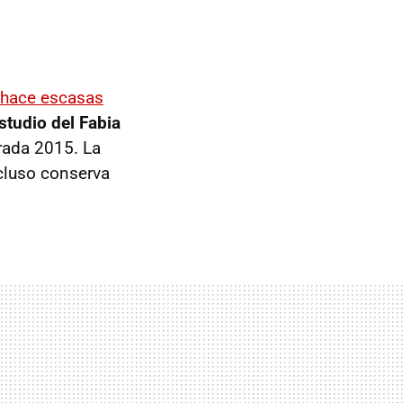
n hace escasas
tudio del Fabia
rada 2015. La
ncluso conserva