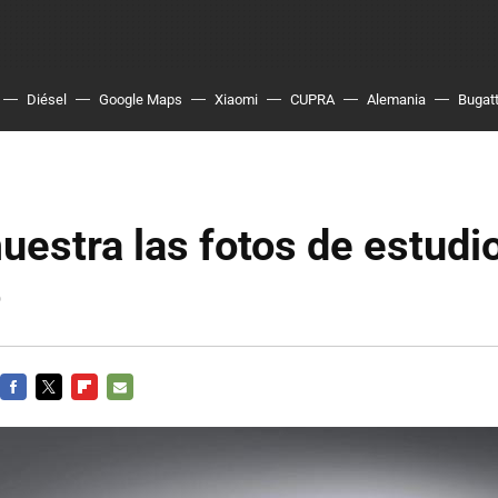
Diésel
Google Maps
Xiaomi
CUPRA
Alemania
Bugatt
estra las fotos de estudio
5
FACEBOOK
TWITTER
FLIPBOARD
E-
MAIL