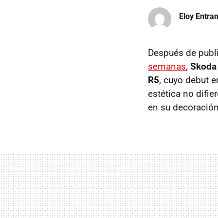
Eloy Entr
Después de publ
semanas
,
Skoda 
R5
, cuyo debut 
estética no difi
en su decoración