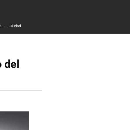
i
Ciudad
 del