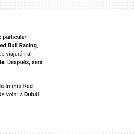
 particular
 Red Bull Racing
,
e viajarán al
te
. Después, será
e Infiniti Red
de volar a
Dubái