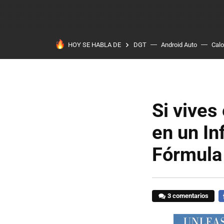
HOY SE HABLA DE
DGT
Android Auto
Calo
Si vives
en un In
Fórmula
3 comentarios
F