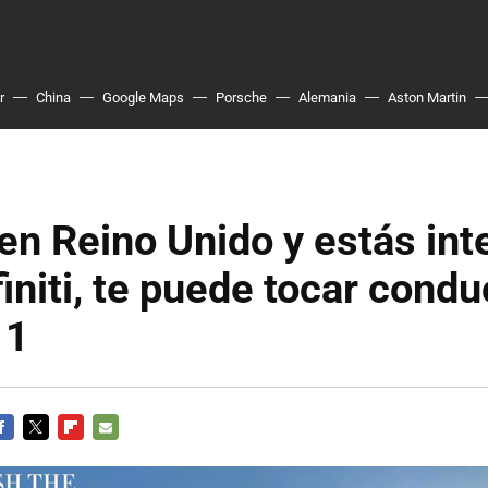
r
China
Google Maps
Porsche
Alemania
Aston Martin
 en Reino Unido y estás in
finiti, te puede tocar condu
 1
ACEBOOK
TWITTER
FLIPBOARD
E-
MAIL