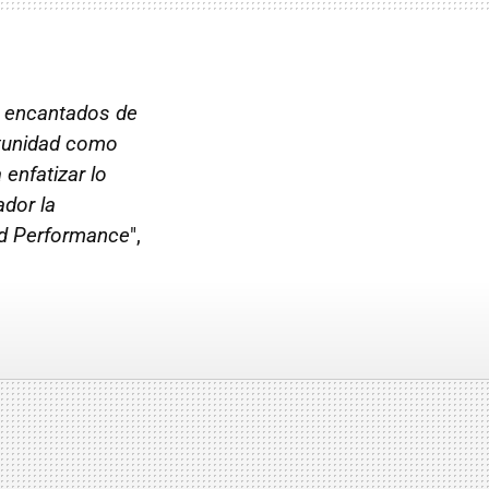
os encantados de
rtunidad como
 enfatizar lo
ador la
red Performance
",