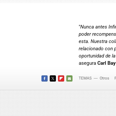
"
Nunca antes Infi
poder recompensa
esta. Nuestra col
relacionado con p
oportunidad de la
asegura
Carl Bay
TEMAS
Otros
FACEBOOK
TWITTER
FLIPBOARD
E-
MAIL