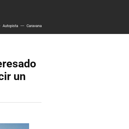
Autopista
Caravana
teresado
cir un