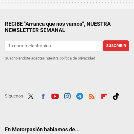
RECIBE "Arranca que nos vamos", NUESTRA
NEWSLETTER SEMANAL
SUSCRIBIR
Suscribiéndote aceptas nuestra
política de privacidad
Síguenos
Twit
Fac
Yout
Inst
Tele
RSS
Flip
Tikt
ter
ebo
ube
agra
gra
boar
ok
ok
m
m
d
En Motorpasión hablamos de...