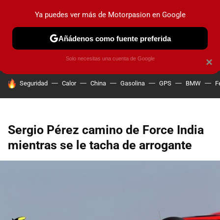
Ya puedes ver más de Motorpasion en Google
PRUEBAS
COCHES ELÉCTRICOS
OBSERVATORIO
F1
Añádenos como fuente preferida
Solo necesitas una cuenta de Google
×
HOY SE HABLA DE
Seguridad
Calor
China
Gasolina
GPS
BMW
F
Sergio Pérez camino de Force India
mientras se le tacha de arrogante