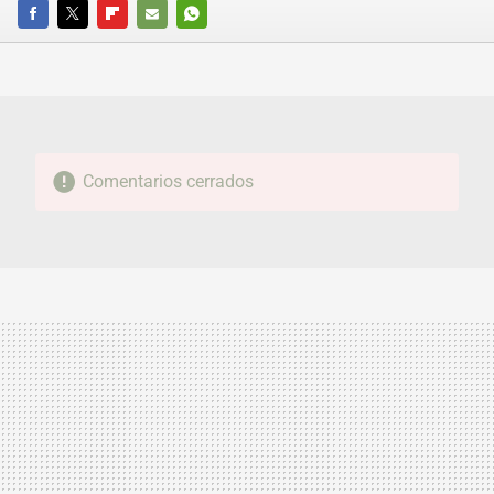
FACEBOOK
TWITTER
FLIPBOARD
E-
WHATSAPP
MAIL
Comentarios cerrados