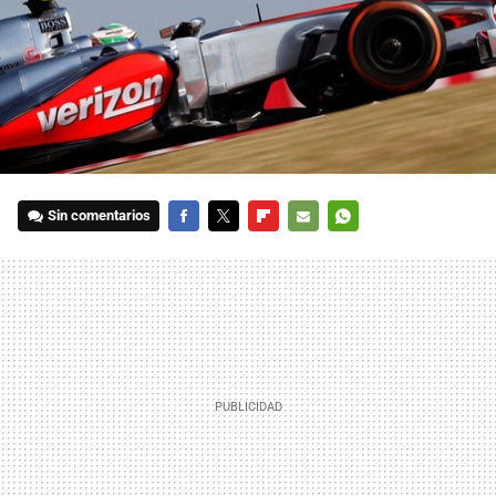
Sin comentarios
FACEBOOK
TWITTER
FLIPBOARD
E-
WHATSAPP
MAIL