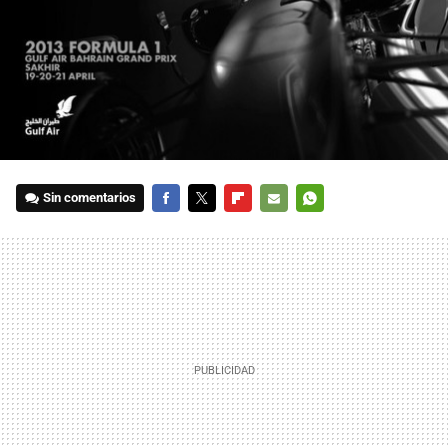
Sin comentarios
FACEBOOK
TWITTER
FLIPBOARD
E-
WHATSAPP
MAIL