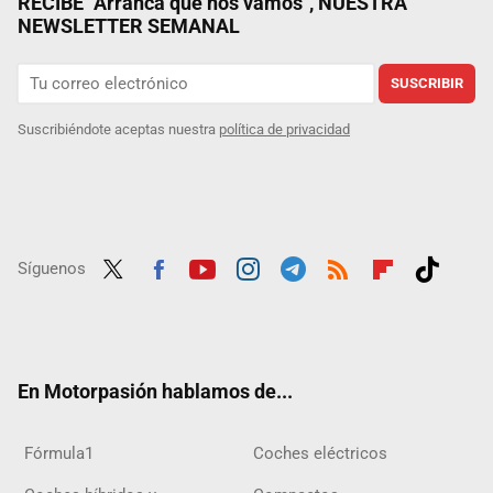
RECIBE "Arranca que nos vamos", NUESTRA
NEWSLETTER SEMANAL
SUSCRIBIR
Suscribiéndote aceptas nuestra
política de privacidad
Síguenos
Twit
Fac
Yout
Inst
Tele
RSS
Flip
Tikt
ter
ebo
ube
agra
gra
boar
ok
ok
m
m
d
En Motorpasión hablamos de...
Fórmula1
Coches eléctricos