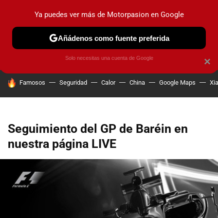
Ya puedes ver más de Motorpasion en Google
PRUEBAS
COCHES ELÉCTRICOS
OBSERVATORIO
F1
Añádenos como fuente preferida
Solo necesitas una cuenta de Google
×
HOY SE HABLA DE
Famosos
Seguridad
Calor
China
Google Maps
Xi
Seguimiento del GP de Baréin en
nuestra página LIVE