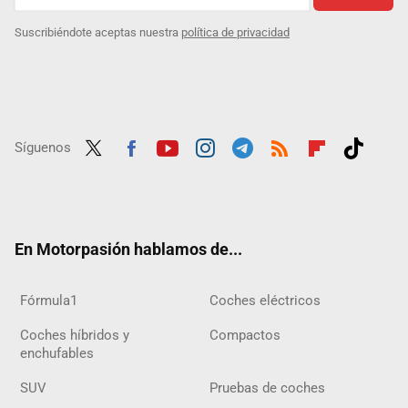
Suscribiéndote aceptas nuestra
política de privacidad
Síguenos
Twit
Fac
Yout
Inst
Tele
RSS
Flip
Tikt
ter
ebo
ube
agra
gra
boar
ok
ok
m
m
d
En Motorpasión hablamos de...
Fórmula1
Coches eléctricos
Coches híbridos y
Compactos
enchufables
SUV
Pruebas de coches