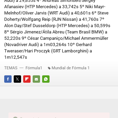
Audi) a 29,855s 4º Andreas Simonsen/Sergey
Afanasiev (HTP Mercedes) a 33,742s 5º Niki Mayr-
Melnhof/Oliver Jarvis (WRT Audi) a 40,601s 6º Steve
Doherty/Wolfgang Reip (RJN Nissan) a 41,760s 7º
Alon Day/Stef Dusseldorp (HTP Mercedes) a 50,599s
8º Sérgio Jimenez/Átila Abreu (Team Brasil BMW) a
52,220s 9º César Campaniço/Michael Ammermüller
(Novadriver Audi) a 1m03,264s 10º Gerhard
Tweraser/Hari Proczyk (GRT Lamborghini) a
1m12,547s
TEMAS
Fórmula1
Mundial de Fórmula 1
FACEBOOK
TWITTER
FLIPBOARD
E-
WHATSAPP
MAIL