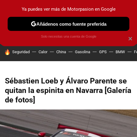
Ya puedes ver más de Motorpasion en Google
PRUEBAS
COCHES ELÉCTRICOS
OBSERVATORIO
F1
Añádenos como fuente preferida
Solo necesitas una cuenta de Google
×
HOY SE HABLA DE
Seguridad
Calor
China
Gasolina
GPS
BMW
F
Sébastien Loeb y Álvaro Parente se
quitan la espinita en Navarra [Galería
de fotos]