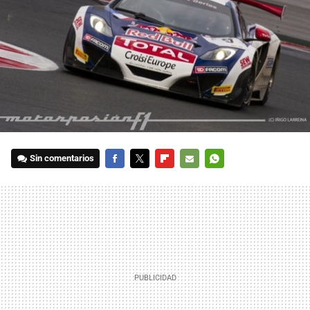
Sin comentarios
FACEBOOK
TWITTER
FLIPBOARD
E-
WHATSAPP
MAIL