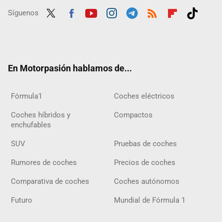
Síguenos
Twit
Fac
Yout
Inst
Tele
RSS
Flip
Tikt
ter
ebo
ube
agra
gra
boar
ok
ok
m
m
d
En Motorpasión hablamos de...
Fórmula1
Coches eléctricos
Coches híbridos y
Compactos
enchufables
SUV
Pruebas de coches
Rumores de coches
Precios de coches
Comparativa de coches
Coches autónomos
Futuro
Mundial de Fórmula 1