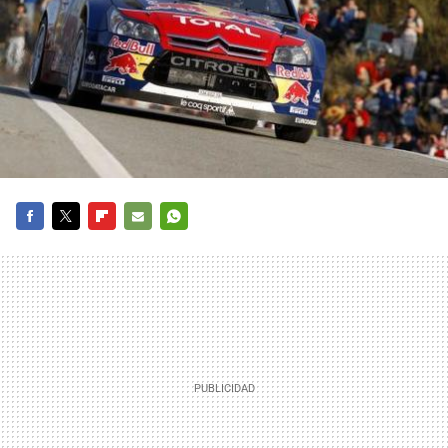
FACEBOOK
TWITTER
FLIPBOARD
E-
WHATSAPP
MAIL