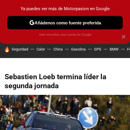
Ya puedes ver más de Motorpasion en Google
PRUEBAS
COCHES ELÉCTRICOS
OBSERVATORIO
F1
Añádenos como fuente preferida
Solo necesitas una cuenta de Google
×
HOY SE HABLA DE
Seguridad
Calor
China
Gasolina
GPS
BMW
F
Sebastien Loeb termina líder la
segunda jornada