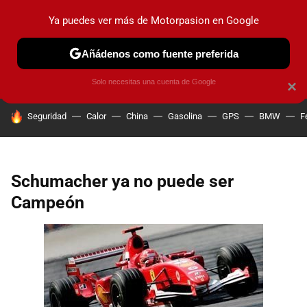
Ya puedes ver más de Motorpasion en Google
PRUEBAS
COCHES ELÉCTRICOS
OBSERVATORIO
F1
Añádenos como fuente preferida
Solo necesitas una cuenta de Google
×
HOY SE HABLA DE
Seguridad
Calor
China
Gasolina
GPS
BMW
F
Schumacher ya no puede ser
Campeón