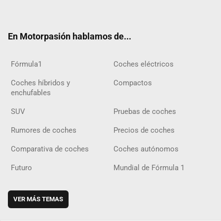
ter
ebo
ube
agra
gra
boar
ok
ok
m
m
d
En Motorpasión hablamos de...
Fórmula1
Coches eléctricos
Coches híbridos y
Compactos
enchufables
SUV
Pruebas de coches
Rumores de coches
Precios de coches
Comparativa de coches
Coches autónomos
Futuro
Mundial de Fórmula 1
VER MÁS TEMAS