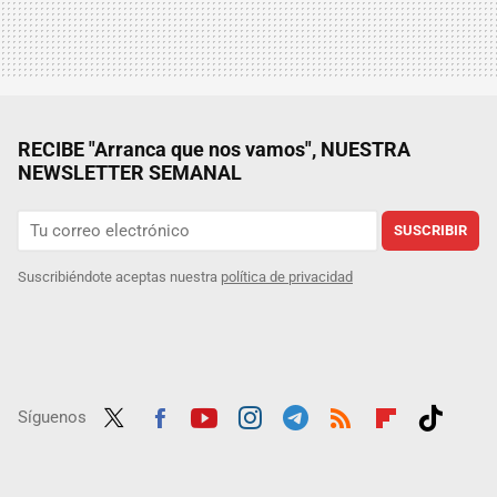
RECIBE "Arranca que nos vamos", NUESTRA
NEWSLETTER SEMANAL
SUSCRIBIR
Suscribiéndote aceptas nuestra
política de privacidad
Síguenos
Twit
Fac
Yout
Inst
Tele
RSS
Flip
Tikt
ter
ebo
ube
agra
gra
boar
ok