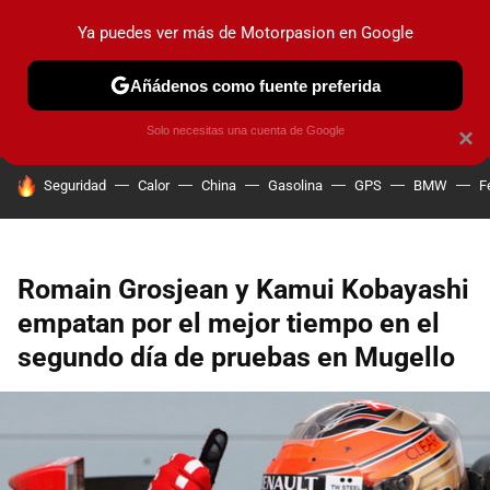
Ya puedes ver más de Motorpasion en Google
PRUEBAS
COCHES ELÉCTRICOS
OBSERVATORIO
F1
Añádenos como fuente preferida
Solo necesitas una cuenta de Google
×
HOY SE HABLA DE
Seguridad
Calor
China
Gasolina
GPS
BMW
F
Romain Grosjean y Kamui Kobayashi
empatan por el mejor tiempo en el
segundo día de pruebas en Mugello