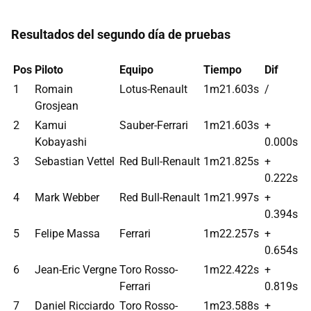
Resultados del segundo día de pruebas
Pos
Piloto
Equipo
Tiempo
Dif
1
Romain
Lotus-Renault
1m21.603s
/
Grosjean
2
Kamui
Sauber-Ferrari
1m21.603s
+
Kobayashi
0.000s
3
Sebastian Vettel
Red Bull-Renault
1m21.825s
+
0.222s
4
Mark Webber
Red Bull-Renault
1m21.997s
+
0.394s
5
Felipe Massa
Ferrari
1m22.257s
+
0.654s
6
Jean-Eric Vergne
Toro Rosso-
1m22.422s
+
Ferrari
0.819s
7
Daniel Ricciardo
Toro Rosso-
1m23.588s
+