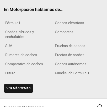
ok
m
m
d
En Motorpasión hablamos de...
Fórmula1
Coches eléctricos
Coches híbridos y
Compactos
enchufables
SUV
Pruebas de coches
Rumores de coches
Precios de coches
Comparativa de coches
Coches autónomos
Futuro
Mundial de Fórmula 1
VER MÁS TEMAS