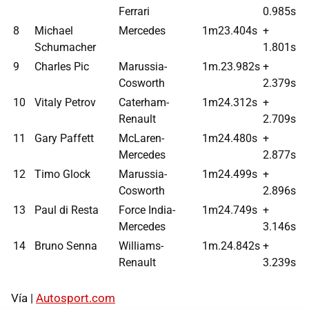
Ferrari
0.985s
8
Michael
Mercedes
1m23.404s
+
Schumacher
1.801s
9
Charles Pic
Marussia-
1m.23.982s
+
Cosworth
2.379s
10
Vitaly Petrov
Caterham-
1m24.312s
+
Renault
2.709s
11
Gary Paffett
McLaren-
1m24.480s
+
Mercedes
2.877s
12
Timo Glock
Marussia-
1m24.499s
+
Cosworth
2.896s
13
Paul di Resta
Force India-
1m24.749s
+
Mercedes
3.146s
14
Bruno Senna
Williams-
1m.24.842s
+
Renault
3.239s
Vía |
Autosport.com