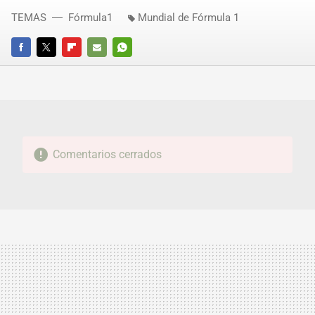
TEMAS
Fórmula1
Mundial de Fórmula 1
FACEBOOK
TWITTER
FLIPBOARD
E-
WHATSAPP
MAIL
Comentarios cerrados