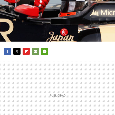
FACEBOOK
TWITTER
FLIPBOARD
E-
WHATSAPP
MAIL