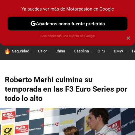
Ya puedes ver más de Motorpasion en Google
PRUEBAS
COCHES ELÉCTRICOS
OBSERVATORIO
F1
Añádenos como fuente preferida
Solo necesitas una cuenta de Google
×
HOY SE HABLA DE
Seguridad
Calor
China
Gasolina
GPS
BMW
F
Roberto Merhi culmina su
temporada en las F3 Euro Series por
todo lo alto