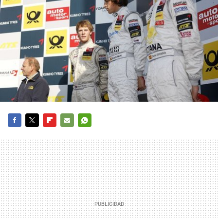
FACEBOOK
TWITTER
FLIPBOARD
E-
WHATSAPP
MAIL