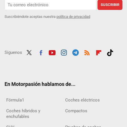
SUSCRIBIR
Suscribiéndote aceptas nuestra
política de privacidad
Síguenos
Twit
Fac
Yout
Inst
Tele
RSS
Flip
Tikt
ter
ebo
ube
agra
gra
boar
ok
ok
m
m
d
En Motorpasión hablamos de...
Fórmula1
Coches eléctricos
Coches híbridos y
Compactos
enchufables