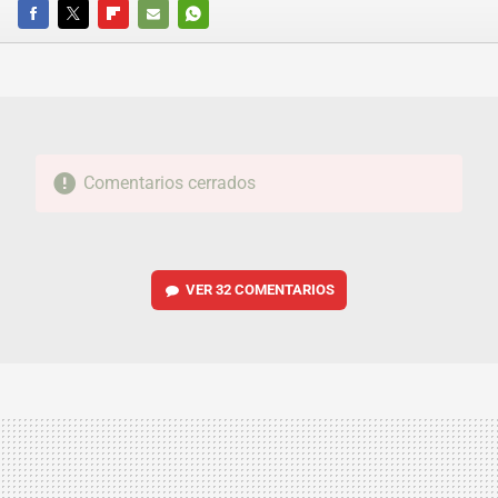
FACEBOOK
TWITTER
FLIPBOARD
E-
WHATSAPP
MAIL
Comentarios cerrados
VER
32 COMENTARIOS