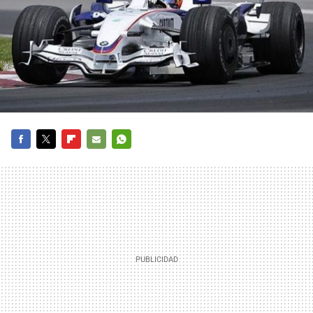
FACEBOOK
TWITTER
FLIPBOARD
E-
WHATSAPP
MAIL