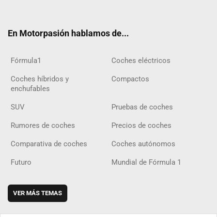
ter
ebo
ube
agra
gra
boar
ok
ok
m
m
d
En Motorpasión hablamos de...
Fórmula1
Coches eléctricos
Coches híbridos y
Compactos
enchufables
SUV
Pruebas de coches
Rumores de coches
Precios de coches
Comparativa de coches
Coches autónomos
Futuro
Mundial de Fórmula 1
VER MÁS TEMAS