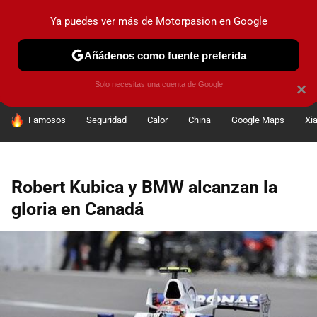
Ya puedes ver más de Motorpasion en Google
PRUEBAS
COCHES ELÉCTRICOS
OBSERVATORIO
F1
Añádenos como fuente preferida
Solo necesitas una cuenta de Google
×
HOY SE HABLA DE
Famosos
Seguridad
Calor
China
Google Maps
Xi
Robert Kubica y BMW alcanzan la
gloria en Canadá