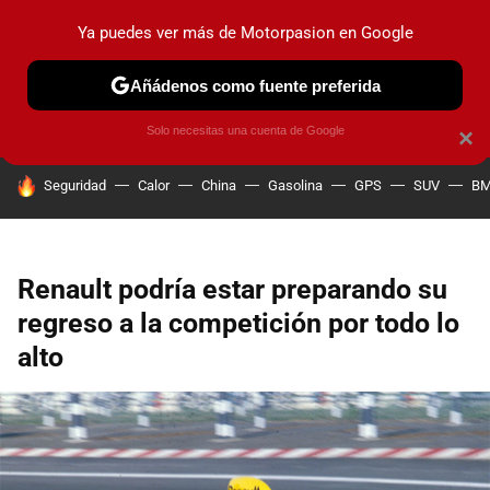
Ya puedes ver más de Motorpasion en Google
PRUEBAS
COCHES ELÉCTRICOS
OBSERVATORIO
F1
Añádenos como fuente preferida
Solo necesitas una cuenta de Google
×
HOY SE HABLA DE
Seguridad
Calor
China
Gasolina
GPS
SUV
B
Renault podría estar preparando su
regreso a la competición por todo lo
alto