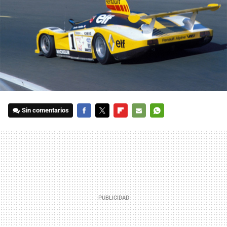
Sin comentarios
FACEBOOK
TWITTER
FLIPBOARD
E-
WHATSAPP
MAIL