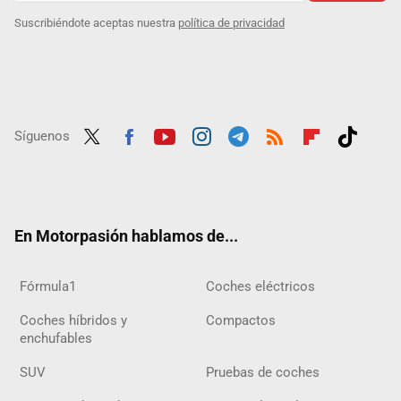
Suscribiéndote aceptas nuestra
política de privacidad
Síguenos
Twit
Fac
Yout
Inst
Tele
RSS
Flip
Tikt
ter
ebo
ube
agra
gra
boar
ok
ok
m
m
d
En Motorpasión hablamos de...
Fórmula1
Coches eléctricos
Coches híbridos y
Compactos
enchufables
SUV
Pruebas de coches