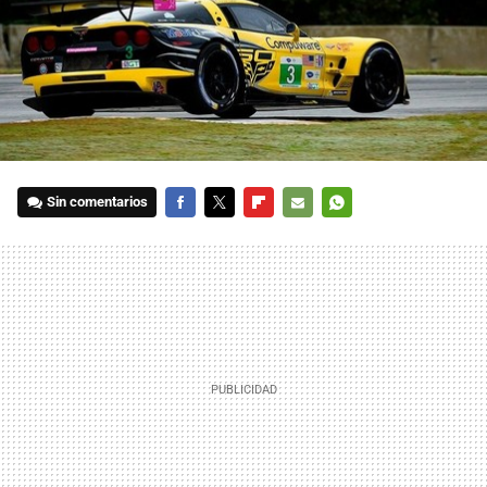
Sin comentarios
FACEBOOK
TWITTER
FLIPBOARD
E-
WHATSAPP
MAIL