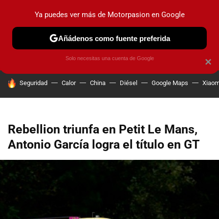
Ya puedes ver más de Motorpasion en Google
PRUEBAS
COCHES ELÉCTRICOS
OBSERVATORIO
F1
Añádenos como fuente preferida
Solo necesitas una cuenta de Google
×
HOY SE HABLA DE
Seguridad
Calor
China
Diésel
Google Maps
Xiaom
Rebellion triunfa en Petit Le Mans,
Antonio García logra el título en GT