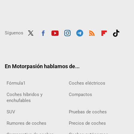
Síguenos
Twit
Fac
Yout
Inst
Tele
RSS
Flip
Tikt
ter
ebo
ube
agra
gra
boar
ok
ok
m
m
d
En Motorpasión hablamos de...
Fórmula1
Coches eléctricos
Coches híbridos y
Compactos
enchufables
SUV
Pruebas de coches
Rumores de coches
Precios de coches