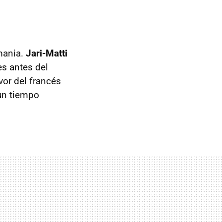
mania.
Jari-Matti
es antes del
vor del francés
 un tiempo