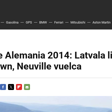
Gasolina
GPS
BMW
Ferrari
Mitsubishi
Aston Martin
e Alemania 2014: Latvala li
wn, Neuville vuelca
FACEBOOK
TWITTER
FLIPBOARD
E-
MAIL