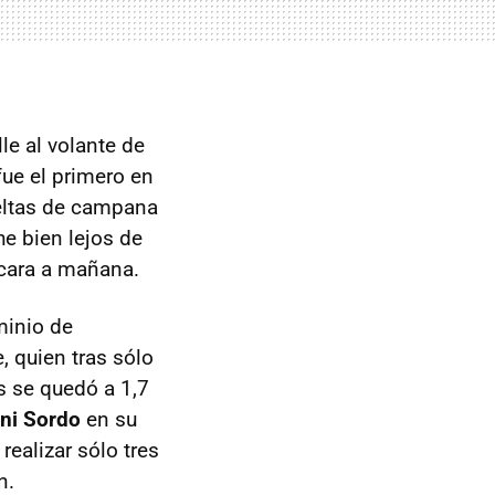
le al volante de
fue el primero en
ueltas de campana
e bien lejos de
e cara a mañana.
minio de
, quien tras sólo
és se quedó a 1,7
ani Sordo
en su
ealizar sólo tres
n.