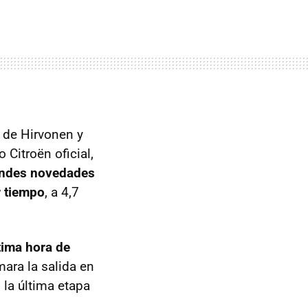
 de Hirvonen y
 Citroën oficial,
andes novedades
r tiempo
, a 4,7
tima hora de
mara la salida en
 la última etapa