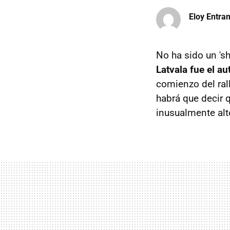
Eloy Entr
No ha sido un '
Latvala fue el au
comienzo del rall
habrá que decir 
inusualmente alto