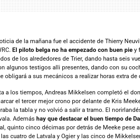
oticia de la mañana fue el accidente de Thierry Neuvil
 WRC.
El piloto belga no ha empezado con buen pie
y 
edos de los alrededores de Trier, dando hasta seis v
 algunos testigos alli presentes, dando con su coch
que obligará a sus mecánicos a realizar horas extra d
ta a los tiempos, Andreas Mikkelsen completó el do
rcar el tercer mejor crono por delante de Kris Meeke
aba la tabla y no volvió a salir a tramo. El norirland
tvala. Además
hay que destacar el buen tiempo de D
al, quinto cinco décimas por detrás de Meeke pese a r
las cuatro de Latvala y Ogier y las cinco de Mikkelse