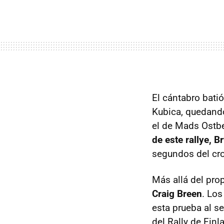
El cántabro bati
Kubica, quedando 
el de Mads Ostbe
de este rallye, 
segundos del cr
Más allá del pr
Craig Breen
. Los
esta prueba al se
del Rally de Finl