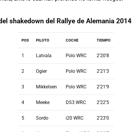
 del shakedown del Rallye de Alemania 2014
POS
PILOTO
COCHE
TIEMPO
1
Latvala
Polo WRC
2’20’8
2
Ogier
Polo WRC
2’21’3
3
Mikkelsen
Polo WRC
2’21’9
4
Meeke
DS3 WRC
2’22’5
5
Sordo
i20 WRC
2’23’0