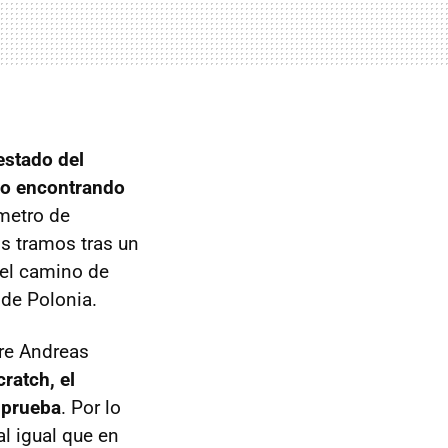
estado del
do encontrando
metro de
os tramos tras un
 el camino de
 de Polonia.
tre Andreas
cratch, el
a prueba
. Por lo
l igual que en