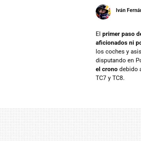
Iván Ferná
El
primer paso de
aficionados ni po
los coches y asi
disputando en Po
el crono
debido a
TC7 y TC8.