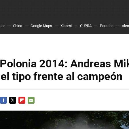
lor
China
Google Maps
Xiaomi
CUPRA
Porsche
Ale
 Polonia 2014: Andreas Mi
el tipo frente al campeón
FACEBOOK
TWITTER
FLIPBOARD
E-
MAIL