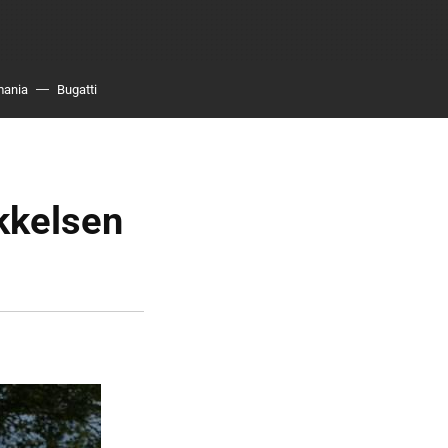
mania
Bugatti
kkelsen