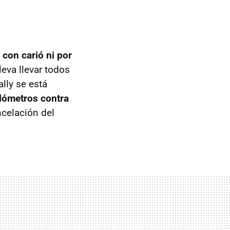
 con carió ni por
leva llevar todos
lly se está
ilómetros contra
ncelación del