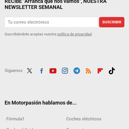
RECIBE "Arranca que nos vamos", NUESTRA
NEWSLETTER SEMANAL
SUSCRIBIR
Suscribiéndote aceptas nuestra
política de privacidad
Síguenos
Twit
Fac
Yout
Inst
Tele
RSS
Flip
Tikt
ter
ebo
ube
agra
gra
boar
ok
ok
m
m
d
En Motorpasión hablamos de...
Fórmula1
Coches eléctricos