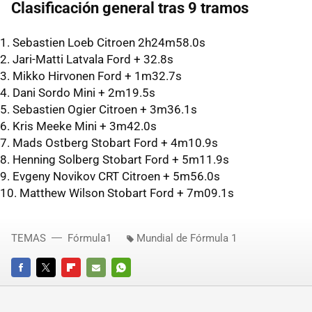
Clasificación general tras 9 tramos
1. Sebastien Loeb Citroen 2h24m58.0s
2. Jari-Matti Latvala Ford + 32.8s
3. Mikko Hirvonen Ford + 1m32.7s
4. Dani Sordo Mini + 2m19.5s
5. Sebastien Ogier Citroen + 3m36.1s
6. Kris Meeke Mini + 3m42.0s
7. Mads Ostberg Stobart Ford + 4m10.9s
8. Henning Solberg Stobart Ford + 5m11.9s
9. Evgeny Novikov
CRT
Citroen + 5m56.0s
10. Matthew Wilson Stobart Ford + 7m09.1s
TEMAS
Fórmula1
Mundial de Fórmula 1
FACEBOOK
TWITTER
FLIPBOARD
E-
WHATSAPP
MAIL