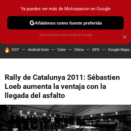
Ya puedes ver más de Motorpasion en Google
PRUEBAS
COCHES ELÉCTRICOS
OBSERVATORIO
F1
Añádenos como fuente preferida
Solo necesitas una cuenta de Google
×
HOY SE HABLA DE
DGT
Android Auto
Calor
China
GPS
Google Maps
Rally de Catalunya 2011: Sébastien
Loeb aumenta la ventaja con la
llegada del asfalto