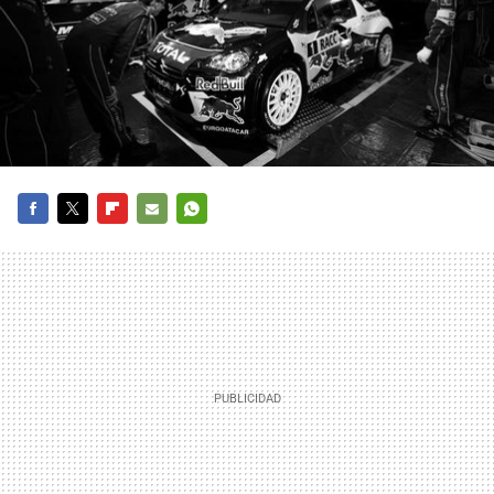
FACEBOOK
TWITTER
FLIPBOARD
E-
WHATSAPP
MAIL