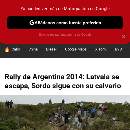
Ya puedes ver más de Motorpasion en Google
PRUEBAS
COCHES ELÉCTRICOS
OBSERVATORIO
F1
Añádenos como fuente preferida
Solo necesitas una cuenta de Google
×
HOY SE HABLA DE
Calor
China
Diésel
Google Maps
Xiaomi
BYD
Rally de Argentina 2014: Latvala se
escapa, Sordo sigue con su calvario