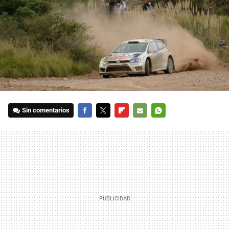
Sin comentarios
FACEBOOK
TWITTER
FLIPBOARD
E-
WHATSAPP
MAIL