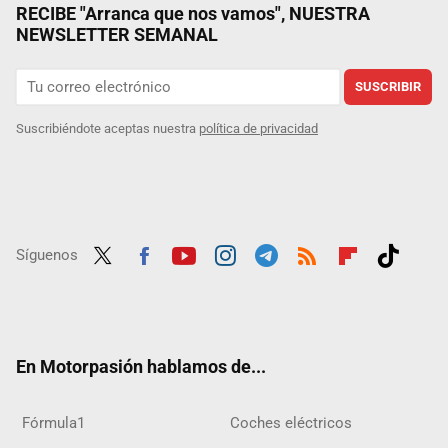
RECIBE "Arranca que nos vamos", NUESTRA
NEWSLETTER SEMANAL
SUSCRIBIR
Suscribiéndote aceptas nuestra
política de privacidad
Síguenos
Twit
Fac
Yout
Inst
Tele
RSS
Flip
Tikt
ter
ebo
ube
agra
gra
boar
ok
ok
m
m
d
En Motorpasión hablamos de...
Fórmula1
Coches eléctricos