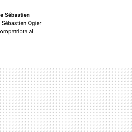
ue Sébastien
z Sébastien Ogier
compatriota al