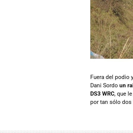
Fuera del podio 
Dani Sordo
un ra
DS3 WRC
, que l
por tan sólo do