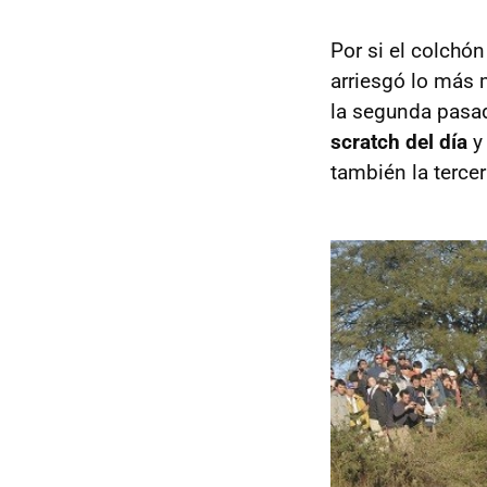
Por si el colchó
arriesgó lo más m
la segunda pasad
scratch del día
y 
también la terce