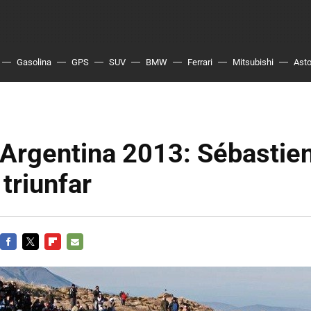
Gasolina
GPS
SUV
BMW
Ferrari
Mitsubishi
Asto
 Argentina 2013: Sébastie
 triunfar
FACEBOOK
TWITTER
FLIPBOARD
E-
MAIL