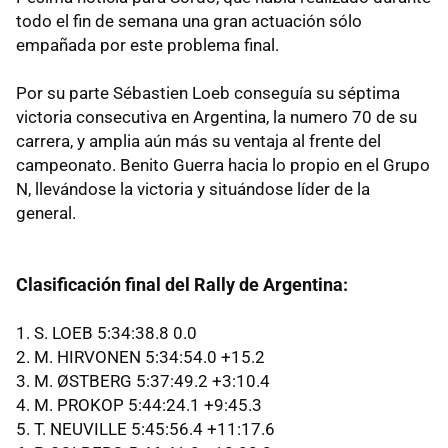
todo el fin de semana una gran actuación sólo
empañada por este problema final.
Por su parte Sébastien Loeb conseguía su séptima
victoria consecutiva en Argentina, la numero 70 de su
carrera, y amplia aún más su ventaja al frente del
campeonato. Benito Guerra hacia lo propio en el Grupo
N, llevándose la victoria y situándose líder de la
general.
Clasificación final del Rally de Argentina:
1. S.
LOEB
5:34:38.8 0.0
2. M.
HIRVONEN
5:34:54.0 +15.2
3. M.
ØSTBERG
5:37:49.2 +3:10.4
4. M.
PROKOP
5:44:24.1 +9:45.3
5. T.
NEUVILLE
5:45:56.4 +11:17.6