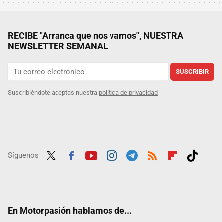
RECIBE "Arranca que nos vamos", NUESTRA
NEWSLETTER SEMANAL
SUSCRIBIR
Suscribiéndote aceptas nuestra
política de privacidad
Síguenos
Twit
Fac
Yout
Inst
Tele
RSS
Flip
Tikt
ter
ebo
ube
agra
gra
boar
ok
ok
m
m
d
En Motorpasión hablamos de...