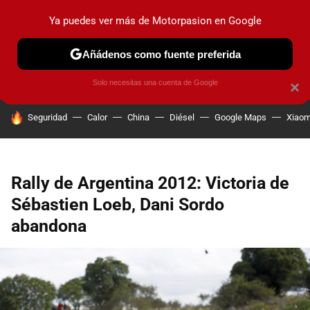
Ya puedes ver más de Motorpasion en Google
PRUEBAS
COCHES ELÉCTRICOS
OBSERVATORIO
F1
Añádenos como fuente preferida
Solo necesitas una cuenta de Google
×
HOY SE HABLA DE
Seguridad
Calor
China
Diésel
Google Maps
Xiaom
Rally de Argentina 2012: Victoria de
Sébastien Loeb, Dani Sordo
abandona