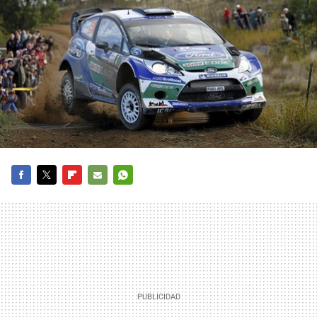
FACEBOOK
TWITTER
FLIPBOARD
E-
WHATSAPP
MAIL