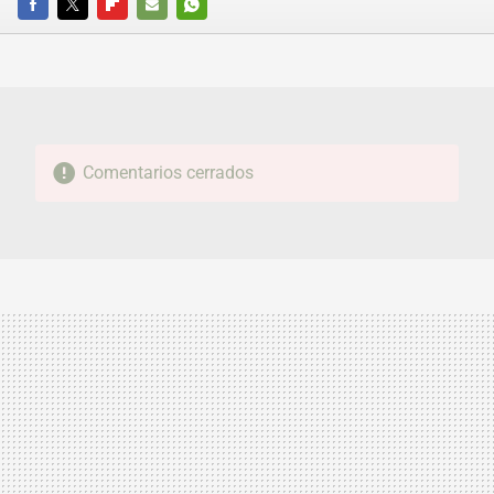
FACEBOOK
TWITTER
FLIPBOARD
E-
WHATSAPP
MAIL
Comentarios cerrados