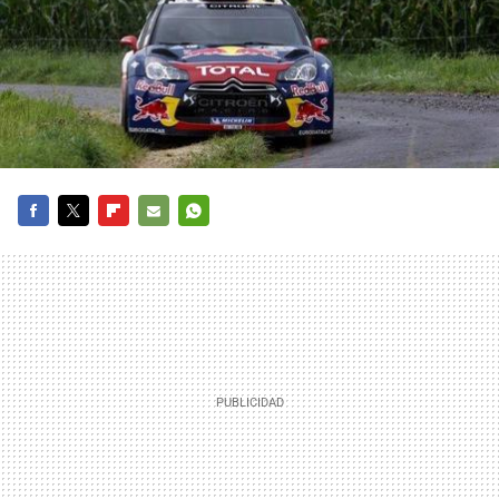
FACEBOOK
TWITTER
FLIPBOARD
E-
WHATSAPP
MAIL