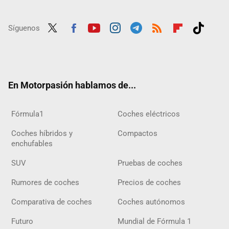
Síguenos
Twit
Fac
Yout
Inst
Tele
RSS
Flip
Tikt
ter
ebo
ube
agra
gra
boar
ok
ok
m
m
d
En Motorpasión hablamos de...
Fórmula1
Coches eléctricos
Coches híbridos y
Compactos
enchufables
SUV
Pruebas de coches
Rumores de coches
Precios de coches
Comparativa de coches
Coches autónomos
Futuro
Mundial de Fórmula 1