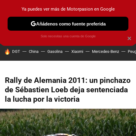
Ya puedes ver más de Motorpasion en Google
PRUEBAS
COCHES ELÉCTRICOS
OBSERVATORIO
F1
Añádenos como fuente preferida
Solo necesitas una cuenta de Google
×
HOY SE HABLA DE
DGT
China
Gasolina
Xiaomi
Mercedes-Benz
Peug
Rally de Alemania 2011: un pinchazo
de Sébastien Loeb deja sentenciada
la lucha por la victoria