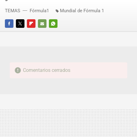
TEMAS
Fórmula1
Mundial de Fórmula 1
FACEBOOK
TWITTER
FLIPBOARD
E-
WHATSAPP
MAIL
Comentarios cerrados