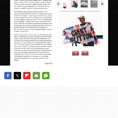
FACEBOOK
TWITTER
FLIPBOARD
E-
WHATSAPP
MAIL