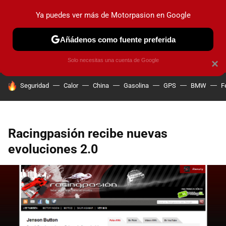
Ya puedes ver más de Motorpasion en Google
PRUEBAS
COCHES ELÉCTRICOS
OBSERVATORIO
F1
Añádenos como fuente preferida
Solo necesitas una cuenta de Google
×
HOY SE HABLA DE
Seguridad
Calor
China
Gasolina
GPS
BMW
F
Racingpasión recibe nuevas
evoluciones 2.0