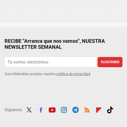
RECIBE "Arranca que nos vamos", NUESTRA
NEWSLETTER SEMANAL
SUSCRIBIR
Suscribiéndote aceptas nuestra
política de privacidad
Síguenos
Twit
Fac
Yout
Inst
Tele
RSS
Flip
Tikt