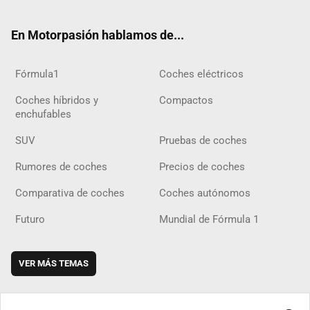
ter
ebo
ube
agra
gra
boar
ok
ok
m
m
d
En Motorpasión hablamos de...
Fórmula1
Coches eléctricos
Coches híbridos y
Compactos
enchufables
SUV
Pruebas de coches
Rumores de coches
Precios de coches
Comparativa de coches
Coches autónomos
Futuro
Mundial de Fórmula 1
VER MÁS TEMAS