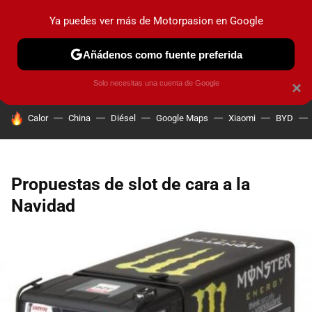
Ya puedes ver más de Motorpasion en Google
PRUEBAS
COCHES ELÉCTRICOS
OBSERVATORIO
F1
Añádenos como fuente preferida
Solo necesitas una cuenta de Google
×
HOY SE HABLA DE
Calor
China
Diésel
Google Maps
Xiaomi
BYD
Propuestas de slot de cara a la
Navidad