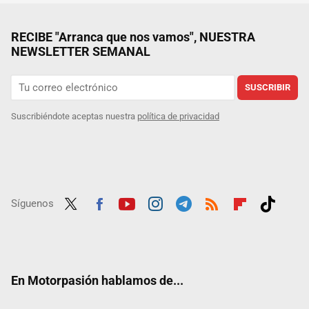
RECIBE "Arranca que nos vamos", NUESTRA
NEWSLETTER SEMANAL
SUSCRIBIR
Suscribiéndote aceptas nuestra
política de privacidad
Síguenos
Twit
Fac
Yout
Inst
Tele
RSS
Flip
Tikt
ter
ebo
ube
agra
gra
boar
ok
ok
m
m
d
En Motorpasión hablamos de...