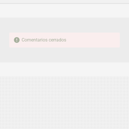
FACEBOOK
TWITTER
FLIPBOARD
E-
WHATSAPP
MAIL
Comentarios cerrados