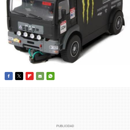
FACEBOOK
TWITTER
FLIPBOARD
E-
WHATSAPP
MAIL