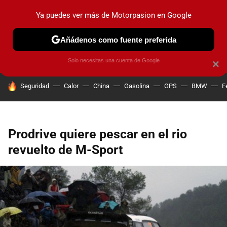
Ya puedes ver más de Motorpasion en Google
PRUEBAS
COCHES ELÉCTRICOS
OBSERVATORIO
F1
Añádenos como fuente preferida
Solo necesitas una cuenta de Google
×
HOY SE HABLA DE
Seguridad
Calor
China
Gasolina
GPS
BMW
F
Prodrive quiere pescar en el rio
revuelto de M-Sport