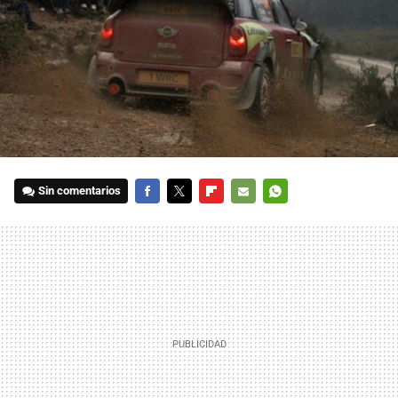
Sin comentarios
FACEBOOK
TWITTER
FLIPBOARD
E-
WHATSAPP
MAIL