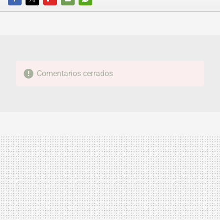
FACEBOOK
TWITTER
FLIPBOARD
E-
WHATSAPP
MAIL
Comentarios cerrados