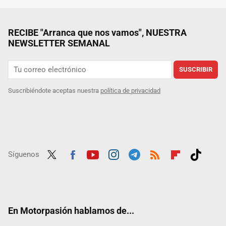
RECIBE "Arranca que nos vamos", NUESTRA
NEWSLETTER SEMANAL
SUSCRIBIR
Suscribiéndote aceptas nuestra
política de privacidad
Síguenos
Twit
Fac
Yout
Inst
Tele
RSS
Flip
Tikt
ter
ebo
ube
agra
gra
boar
ok
ok
m
m
d
En Motorpasión hablamos de...