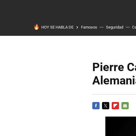
HOY SE HABLA DE
Famosos
Seguridad
Ca
Pierre C
Alemani
FACEBOOK
TWITTER
FLIPBOARD
E-
MAIL