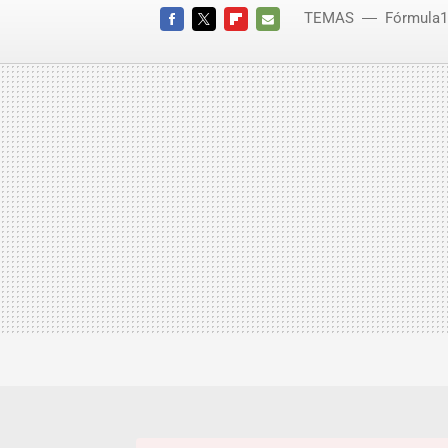
TEMAS
Fórmula1
FACEBOOK
TWITTER
FLIPBOARD
E-
MAIL