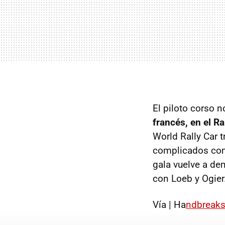
El piloto corso 
francés, en el Ra
World Rally Car t
complicados como
gala vuelve a de
con Loeb y Ogier
Vía | Ha
ndbreaks