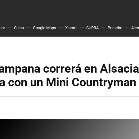
lor
China
Google Maps
Xiaomi
CUPRA
Porsche
Ale
ampana correrá en Alsacia
a con un Mini Countryma