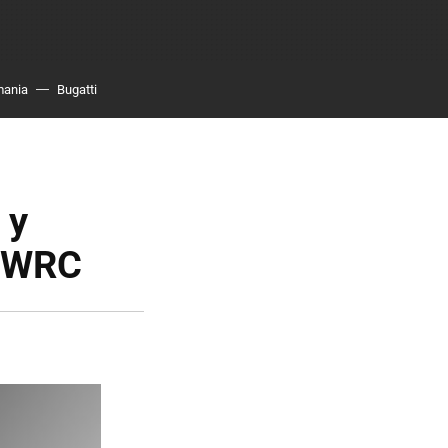
mania
Bugatti
 y
n WRC