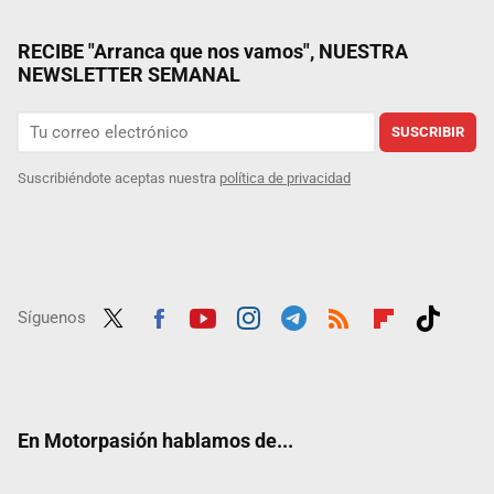
RECIBE "Arranca que nos vamos", NUESTRA
NEWSLETTER SEMANAL
SUSCRIBIR
Suscribiéndote aceptas nuestra
política de privacidad
Síguenos
Twit
Fac
Yout
Inst
Tele
RSS
Flip
Tikt
ter
ebo
ube
agra
gra
boar
ok
ok
m
m
d
En Motorpasión hablamos de...