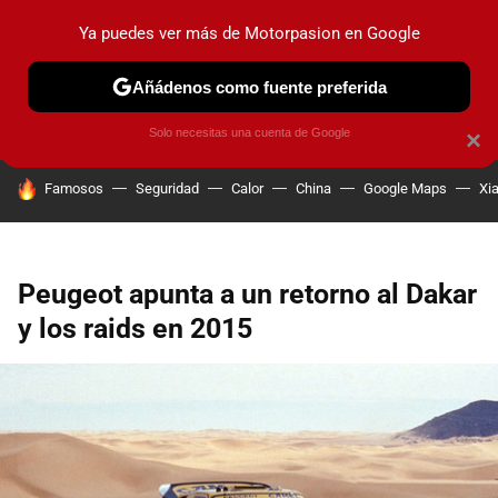
Ya puedes ver más de Motorpasion en Google
PRUEBAS
COCHES ELÉCTRICOS
OBSERVATORIO
F1
Añádenos como fuente preferida
Solo necesitas una cuenta de Google
×
HOY SE HABLA DE
Famosos
Seguridad
Calor
China
Google Maps
Xi
Peugeot apunta a un retorno al Dakar
y los raids en 2015