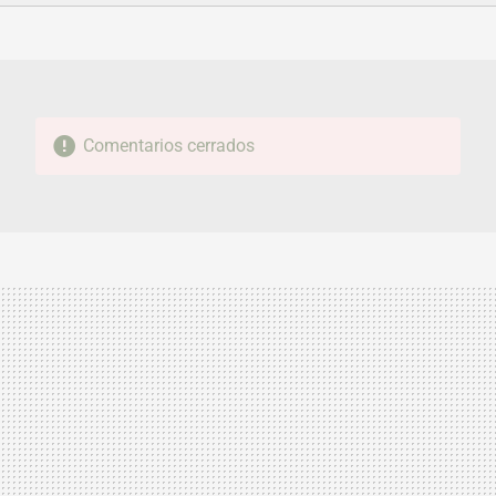
FACEBOOK
TWITTER
FLIPBOARD
E-
WHATSAPP
MAIL
Comentarios cerrados