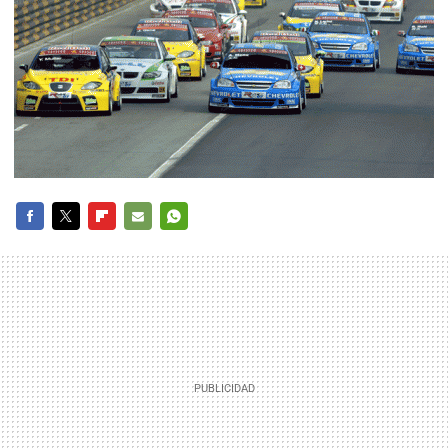
FACEBOOK
TWITTER
FLIPBOARD
E-
WHATSAPP
MAIL