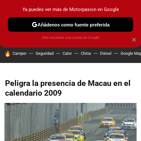
Ya puedes ver más de Motorpasion en Google
PRUEBAS
COCHES ELÉCTRICOS
OBSERVATORIO
F1
Añádenos como fuente preferida
Solo necesitas una cuenta de Google
×
HOY SE HABLA DE
Camper
Seguridad
Calor
China
Diésel
Google Ma
Peligra la presencia de Macau en el
calendario 2009