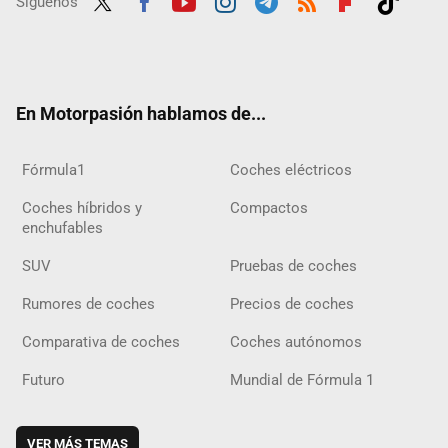
Síguenos
Twit
Fac
Yout
Inst
Tele
RSS
Flip
Tikt
ter
ebo
ube
agra
gra
boar
ok
ok
m
m
d
En Motorpasión hablamos de...
Fórmula1
Coches eléctricos
Coches híbridos y
Compactos
enchufables
SUV
Pruebas de coches
Rumores de coches
Precios de coches
Comparativa de coches
Coches autónomos
Futuro
Mundial de Fórmula 1
VER MÁS TEMAS